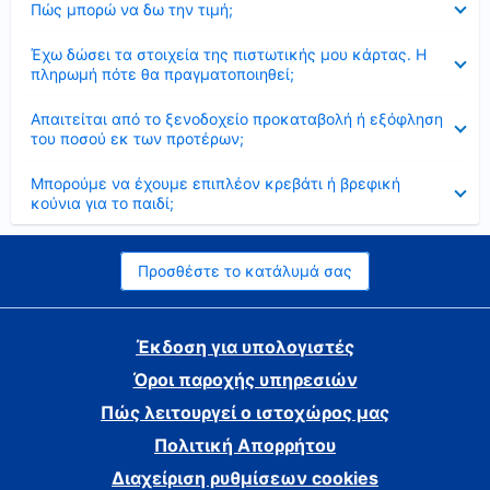
Πώς μπορώ να δω την τιμή;
Έκλεισε
Έχω δώσει τα στοιχεία της πιστωτικής μου κάρτας. Η
πληρωμή πότε θα πραγματοποιηθεί;
Έκλεισε
Απαιτείται από το ξενοδοχείο προκαταβολή ή εξόφληση
του ποσού εκ των προτέρων;
Έκλεισε
Μπορούμε να έχουμε επιπλέον κρεβάτι ή βρεφική
κούνια για το παιδί;
Προσθέστε το κατάλυμά σας
Έκδοση για υπολογιστές
Όροι παροχής υπηρεσιών
Πώς λειτουργεί ο ιστοχώρος μας
Πολιτική Απορρήτου
Διαχείριση ρυθμίσεων cookies