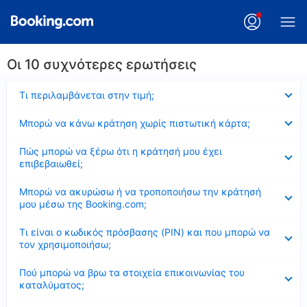
Οι 10 συχνότερες ερωτήσεις
Έκλεισε
Τι περιλαμβάνεται στην τιμή;
Έκλεισε
Μπορώ να κάνω κράτηση χωρίς πιστωτική κάρτα;
Έκλεισε
Πώς μπορώ να ξέρω ότι η κράτησή μου έχει
επιβεβαιωθεί;
Έκλεισε
Μπορώ να ακυρώσω ή να τροποποιήσω την κράτησή
μου μέσω της Booking.com;
Έκλεισε
Τι είναι ο κωδικός πρόσβασης (PIN) και που μπορώ να
τον χρησιμοποιήσω;
Έκλεισε
Πού μπορώ να βρω τα στοιχεία επικοινωνίας του
καταλύματος;
Έκλεισε