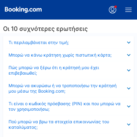
Οι 10 συχνότερες ερωτήσεις
Έκλεισε
Τι περιλαμβάνεται στην τιμή;
Έκλεισε
Μπορώ να κάνω κράτηση χωρίς πιστωτική κάρτα;
Έκλεισε
Πώς μπορώ να ξέρω ότι η κράτησή μου έχει
επιβεβαιωθεί;
Έκλεισε
Μπορώ να ακυρώσω ή να τροποποιήσω την κράτησή
μου μέσω της Booking.com;
Έκλεισε
Τι είναι ο κωδικός πρόσβασης (PIN) και που μπορώ να
τον χρησιμοποιήσω;
Έκλεισε
Πού μπορώ να βρω τα στοιχεία επικοινωνίας του
καταλύματος;
Έκλεισε