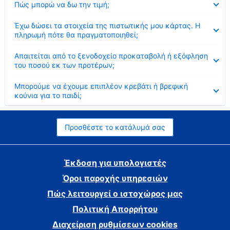
Πώς μπορώ να δω την τιμή;
Έκλεισε
Έχω δώσει τα στοιχεία της πιστωτικής μου κάρτας. Η
πληρωμή πότε θα πραγματοποιηθεί;
Έκλεισε
Απαιτείται από το ξενοδοχείο προκαταβολή ή εξόφληση
του ποσού εκ των προτέρων;
Έκλεισε
Μπορούμε να έχουμε επιπλέον κρεβάτι ή βρεφική
κούνια για το παιδί;
Προσθέστε το κατάλυμά σας
Έκδοση για υπολογιστές
Όροι παροχής υπηρεσιών
Πώς λειτουργεί ο ιστοχώρος μας
Πολιτική Απορρήτου
Διαχείριση ρυθμίσεων cookies