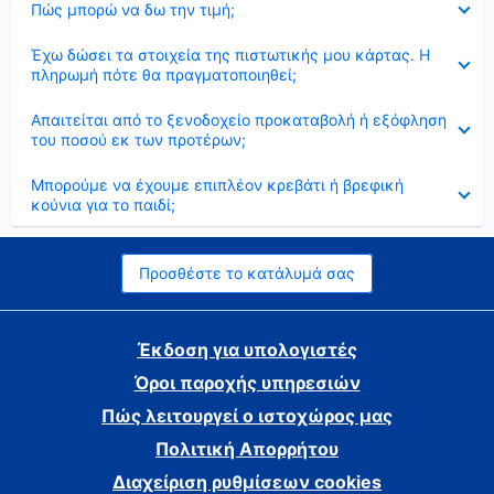
Πώς μπορώ να δω την τιμή;
Έκλεισε
Έχω δώσει τα στοιχεία της πιστωτικής μου κάρτας. Η
πληρωμή πότε θα πραγματοποιηθεί;
Έκλεισε
Απαιτείται από το ξενοδοχείο προκαταβολή ή εξόφληση
του ποσού εκ των προτέρων;
Έκλεισε
Μπορούμε να έχουμε επιπλέον κρεβάτι ή βρεφική
κούνια για το παιδί;
Προσθέστε το κατάλυμά σας
Έκδοση για υπολογιστές
Όροι παροχής υπηρεσιών
Πώς λειτουργεί ο ιστοχώρος μας
Πολιτική Απορρήτου
Διαχείριση ρυθμίσεων cookies