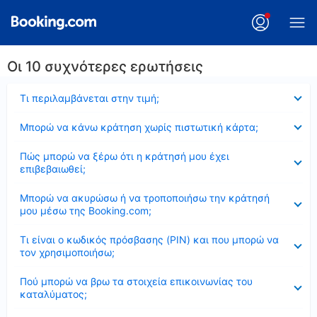
Οι 10 συχνότερες ερωτήσεις
Έκλεισε
Τι περιλαμβάνεται στην τιμή;
Έκλεισε
Μπορώ να κάνω κράτηση χωρίς πιστωτική κάρτα;
Έκλεισε
Πώς μπορώ να ξέρω ότι η κράτησή μου έχει
επιβεβαιωθεί;
Έκλεισε
Μπορώ να ακυρώσω ή να τροποποιήσω την κράτησή
μου μέσω της Booking.com;
Έκλεισε
Τι είναι ο κωδικός πρόσβασης (PIN) και που μπορώ να
τον χρησιμοποιήσω;
Έκλεισε
Πού μπορώ να βρω τα στοιχεία επικοινωνίας του
καταλύματος;
Έκλεισε