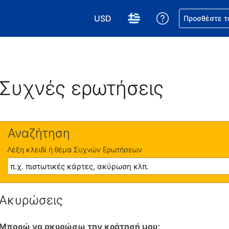
USD
Βοήθεια για τη
Προσθέστε τ
Επιλέξτε το νόμισμά σας. Το τωρι
Επιλέξτε τη γλώσσα σας.
Συχνές ερωτήσεις
Αναζήτηση
Λέξη κλειδί ή θέμα Συχνών Ερωτήσεων
Ακυρώσεις
Μπορώ να ακυρώσω την κράτησή μου;