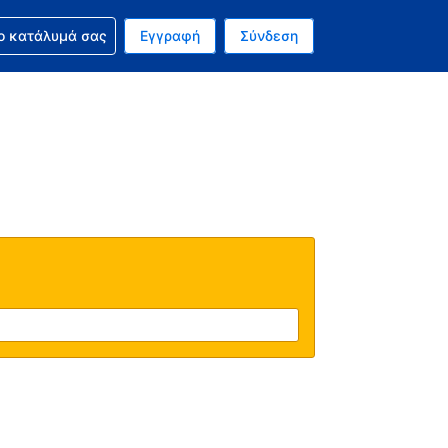
ν κράτησή σας
ο κατάλυμά σας
Εγγραφή
Σύνδεση
νό σας νόμισμα είναι Δολάριο Η.Π.Α.
 Η τωρινή σας γλώσσα είναι τα Ελληνικά