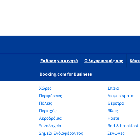
Έκδοση για κινητά
Ο λογαριασμός σας
Κάντ
Booking.com for Business
Χώρες
Σπίτια
Περιφέρειες
Διαμερίσματα
Πόλεις
Θέρετρα
Περιοχές
Βίλες
Αεροδρόμια
Hostel
Ξενοδοχεία
Bed & breakfast
Σημεία Ενδιαφέροντος
Ξενώνες