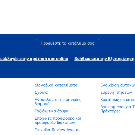
Προσθέστε το κατάλυμά σας
ε αλλαγές στην κράτησή σας online
Βοήθεια από την Εξυπηρέτησ
Μοναδικά καταλύματα
Ενοικίαση αυτοκι
Σχόλια
Εύρεση πτήσεων
Ανακαλύψτε τις μηνιαίες
Κρατήσεις σε εστι
διαμονές
Booking.com για Τ
Ταξιδιωτικά άρθρα
Πράκτορες
Εποχικές προσφορές και
προσφορές διακοπών
Traveller Review Awards