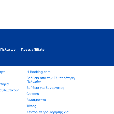
η Πελατών
Γίνετε affiliate
νήτου
Η Booking.com
Βοήθεια από την Εξυπηρέτηση
Πελατών
ατόρια
Βοήθεια για Συνεργάτες
αξιδιωτικούς
Careers
Βιωσιμότητα
Τύπος
Κέντρο πληροφόρησης για