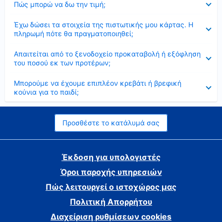
Πώς μπορώ να δω την τιμή;
Έκλεισε
Έχω δώσει τα στοιχεία της πιστωτικής μου κάρτας. Η
πληρωμή πότε θα πραγματοποιηθεί;
Έκλεισε
Απαιτείται από το ξενοδοχείο προκαταβολή ή εξόφληση
του ποσού εκ των προτέρων;
Έκλεισε
Μπορούμε να έχουμε επιπλέον κρεβάτι ή βρεφική
κούνια για το παιδί;
Προσθέστε το κατάλυμά σας
Έκδοση για υπολογιστές
Όροι παροχής υπηρεσιών
Πώς λειτουργεί ο ιστοχώρος μας
Πολιτική Απορρήτου
Διαχείριση ρυθμίσεων cookies