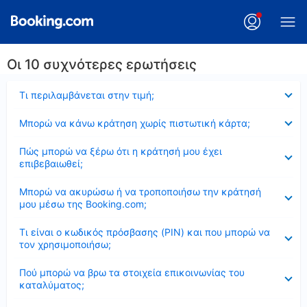
Οι 10 συχνότερες ερωτήσεις
Έκλεισε
Τι περιλαμβάνεται στην τιμή;
Έκλεισε
Μπορώ να κάνω κράτηση χωρίς πιστωτική κάρτα;
Έκλεισε
Πώς μπορώ να ξέρω ότι η κράτησή μου έχει
επιβεβαιωθεί;
Έκλεισε
Μπορώ να ακυρώσω ή να τροποποιήσω την κράτησή
μου μέσω της Booking.com;
Έκλεισε
Τι είναι ο κωδικός πρόσβασης (PIN) και που μπορώ να
τον χρησιμοποιήσω;
Έκλεισε
Πού μπορώ να βρω τα στοιχεία επικοινωνίας του
καταλύματος;
Έκλεισε