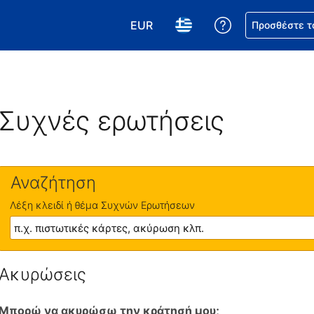
EUR
Βοήθεια για τη
Προσθέστε τ
Επιλέξτε το νόμισμά σας. Το τωρ
Επιλέξτε τη γλώσσα σας.
Συχνές ερωτήσεις
Αναζήτηση
Λέξη κλειδί ή θέμα Συχνών Ερωτήσεων
Ακυρώσεις
Μπορώ να ακυρώσω την κράτησή μου;