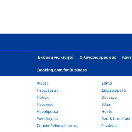
Έκδοση για κινητά
Ο λογαριασμός σας
Κάντ
Booking.com for Business
Χώρες
Σπίτια
Περιφέρειες
Διαμερίσματα
Πόλεις
Θέρετρα
Περιοχές
Βίλες
Αεροδρόμια
Hostel
Ξενοδοχεία
Bed & breakfast
Σημεία Ενδιαφέροντος
Ξενώνες