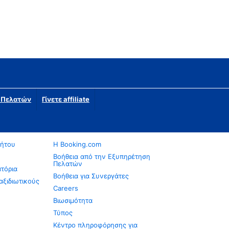
η Πελατών
Γίνετε affiliate
νήτου
Η Booking.com
Βοήθεια από την Εξυπηρέτηση
Πελατών
ατόρια
Βοήθεια για Συνεργάτες
αξιδιωτικούς
Careers
Βιωσιμότητα
Τύπος
Κέντρο πληροφόρησης για