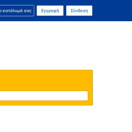
ν κράτησή σας
ο κατάλυμά σας
Εγγραφή
Σύνδεση
ινό σας νόμισμα είναι Ευρώ
 Η τωρινή σας γλώσσα είναι τα Ελληνικά