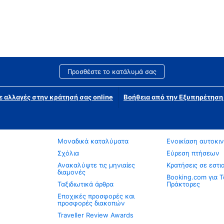
Προσθέστε το κατάλυμά σας
ε αλλαγές στην κράτησή σας online
Βοήθεια από την Εξυπηρέτησ
Μοναδικά καταλύματα
Ενοικίαση αυτοκι
Σχόλια
Εύρεση πτήσεων
Ανακαλύψτε τις μηνιαίες
Κρατήσεις σε εστι
διαμονές
Booking.com για Τ
Ταξιδιωτικά άρθρα
Πράκτορες
Εποχικές προσφορές και
προσφορές διακοπών
Traveller Review Awards