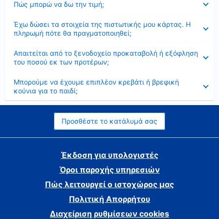
Πώς μπορώ να δω την τιμή;
Έκλεισε
Έχω δώσει τα στοιχεία της πιστωτικής μου κάρτας. Η
πληρωμή πότε θα πραγματοποιηθεί;
Έκλεισε
Απαιτείται από το ξενοδοχείο προκαταβολή ή εξόφληση
του ποσού εκ των προτέρων;
Έκλεισε
Μπορούμε να έχουμε επιπλέον κρεβάτι ή βρεφική
κούνια για το παιδί;
Προσθέστε το κατάλυμά σας
Έκδοση για υπολογιστές
Όροι παροχής υπηρεσιών
Πώς λειτουργεί ο ιστοχώρος μας
Πολιτική Απορρήτου
Διαχείριση ρυθμίσεων cookies