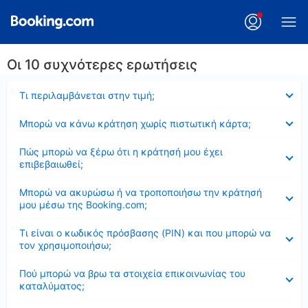
Οι 10 συχνότερες ερωτήσεις
Έκλεισε
Τι περιλαμβάνεται στην τιμή;
Έκλεισε
Μπορώ να κάνω κράτηση χωρίς πιστωτική κάρτα;
Έκλεισε
Πώς μπορώ να ξέρω ότι η κράτησή μου έχει
επιβεβαιωθεί;
Έκλεισε
Μπορώ να ακυρώσω ή να τροποποιήσω την κράτησή
μου μέσω της Booking.com;
Έκλεισε
Τι είναι ο κωδικός πρόσβασης (PIN) και που μπορώ να
τον χρησιμοποιήσω;
Έκλεισε
Πού μπορώ να βρω τα στοιχεία επικοινωνίας του
καταλύματος;
Έκλεισε