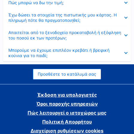
Πώς μπορώ να δω την τιμή;
Έκλεισε
Έχω δώσει τα στοιχεία της πιστωτικής μου κάρτας. Η
πληρωμή πότε θα πραγματοποιηθεί;
Έκλεισε
Απαιτείται από το ξενοδοχείο προκαταβολή ή εξόφληση
του ποσού εκ των προτέρων;
Έκλεισε
Μπορούμε να έχουμε επιπλέον κρεβάτι ή βρεφική
κούνια για το παιδί;
Προσθέστε το κατάλυμά σας
Έκδοση για υπολογιστές
Όροι παροχής υπηρεσιών
Πώς λειτουργεί ο ιστοχώρος μας
Πολιτική Απορρήτου
Διαχείριση ρυθμίσεων cookies