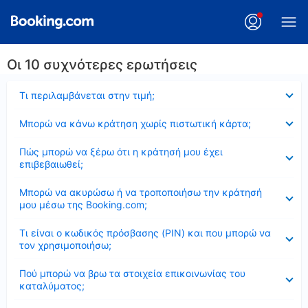
Οι 10 συχνότερες ερωτήσεις
Έκλεισε
Τι περιλαμβάνεται στην τιμή;
Έκλεισε
Μπορώ να κάνω κράτηση χωρίς πιστωτική κάρτα;
Έκλεισε
Πώς μπορώ να ξέρω ότι η κράτησή μου έχει
επιβεβαιωθεί;
Έκλεισε
Μπορώ να ακυρώσω ή να τροποποιήσω την κράτησή
μου μέσω της Booking.com;
Έκλεισε
Τι είναι ο κωδικός πρόσβασης (PIN) και που μπορώ να
τον χρησιμοποιήσω;
Έκλεισε
Πού μπορώ να βρω τα στοιχεία επικοινωνίας του
καταλύματος;
Έκλεισε