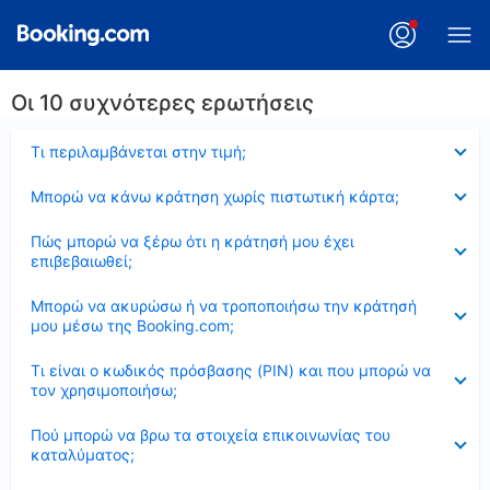
Οι 10 συχνότερες ερωτήσεις
Έκλεισε
Τι περιλαμβάνεται στην τιμή;
Έκλεισε
Μπορώ να κάνω κράτηση χωρίς πιστωτική κάρτα;
Έκλεισε
Πώς μπορώ να ξέρω ότι η κράτησή μου έχει
επιβεβαιωθεί;
Έκλεισε
Μπορώ να ακυρώσω ή να τροποποιήσω την κράτησή
μου μέσω της Booking.com;
Έκλεισε
Τι είναι ο κωδικός πρόσβασης (PIN) και που μπορώ να
τον χρησιμοποιήσω;
Έκλεισε
Πού μπορώ να βρω τα στοιχεία επικοινωνίας του
καταλύματος;
Έκλεισε