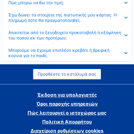
Πώς μπορώ να δω την τιμή;
Έκλεισε
Έχω δώσει τα στοιχεία της πιστωτικής μου κάρτας. Η
πληρωμή πότε θα πραγματοποιηθεί;
Έκλεισε
Απαιτείται από το ξενοδοχείο προκαταβολή ή εξόφληση
του ποσού εκ των προτέρων;
Έκλεισε
Μπορούμε να έχουμε επιπλέον κρεβάτι ή βρεφική
κούνια για το παιδί;
Προσθέστε το κατάλυμά σας
Έκδοση για υπολογιστές
Όροι παροχής υπηρεσιών
Πώς λειτουργεί ο ιστοχώρος μας
Πολιτική Απορρήτου
Διαχείριση ρυθμίσεων cookies