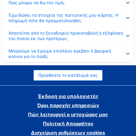
Πώς μπορώ να δω την τιμή;
Έκλεισε
Έχω δώσει τα στοιχεία της πιστωτικής μου κάρτας. Η
πληρωμή πότε θα πραγματοποιηθεί;
Έκλεισε
Απαιτείται από το ξενοδοχείο προκαταβολή ή εξόφληση
του ποσού εκ των προτέρων;
Έκλεισε
Μπορούμε να έχουμε επιπλέον κρεβάτι ή βρεφική
κούνια για το παιδί;
Προσθέστε το κατάλυμά σας
Έκδοση για υπολογιστές
Όροι παροχής υπηρεσιών
Πώς λειτουργεί ο ιστοχώρος μας
Πολιτική Απορρήτου
Διαχείριση ρυθμίσεων cookies