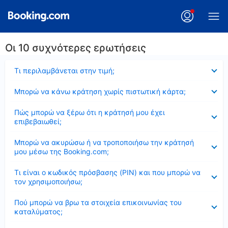
Οι 10 συχνότερες ερωτήσεις
Έκλεισε
Τι περιλαμβάνεται στην τιμή;
Έκλεισε
Μπορώ να κάνω κράτηση χωρίς πιστωτική κάρτα;
Έκλεισε
Πώς μπορώ να ξέρω ότι η κράτησή μου έχει
επιβεβαιωθεί;
Έκλεισε
Μπορώ να ακυρώσω ή να τροποποιήσω την κράτησή
μου μέσω της Booking.com;
Έκλεισε
Τι είναι ο κωδικός πρόσβασης (PIN) και που μπορώ να
τον χρησιμοποιήσω;
Έκλεισε
Πού μπορώ να βρω τα στοιχεία επικοινωνίας του
καταλύματος;
Έκλεισε