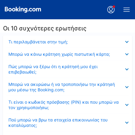
Οι 10 συχνότερες ερωτήσεις
Έκλεισε
Τι περιλαμβάνεται στην τιμή;
Έκλεισε
Μπορώ να κάνω κράτηση χωρίς πιστωτική κάρτα;
Έκλεισε
Πώς μπορώ να ξέρω ότι η κράτησή μου έχει
επιβεβαιωθεί;
Έκλεισε
Μπορώ να ακυρώσω ή να τροποποιήσω την κράτησή
μου μέσω της Booking.com;
Έκλεισε
Τι είναι ο κωδικός πρόσβασης (PIN) και που μπορώ να
τον χρησιμοποιήσω;
Έκλεισε
Πού μπορώ να βρω τα στοιχεία επικοινωνίας του
καταλύματος;
Έκλεισε