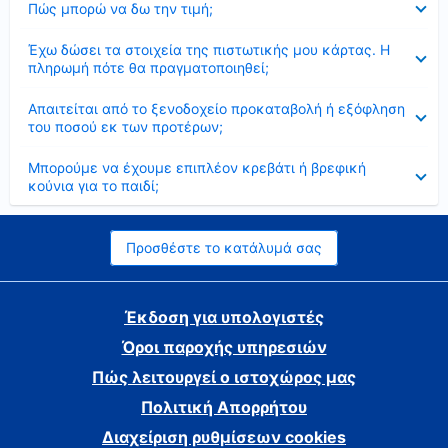
Πώς μπορώ να δω την τιμή;
Έκλεισε
Έχω δώσει τα στοιχεία της πιστωτικής μου κάρτας. Η
πληρωμή πότε θα πραγματοποιηθεί;
Έκλεισε
Απαιτείται από το ξενοδοχείο προκαταβολή ή εξόφληση
του ποσού εκ των προτέρων;
Έκλεισε
Μπορούμε να έχουμε επιπλέον κρεβάτι ή βρεφική
κούνια για το παιδί;
Προσθέστε το κατάλυμά σας
Έκδοση για υπολογιστές
Όροι παροχής υπηρεσιών
Πώς λειτουργεί ο ιστοχώρος μας
Πολιτική Απορρήτου
Διαχείριση ρυθμίσεων cookies