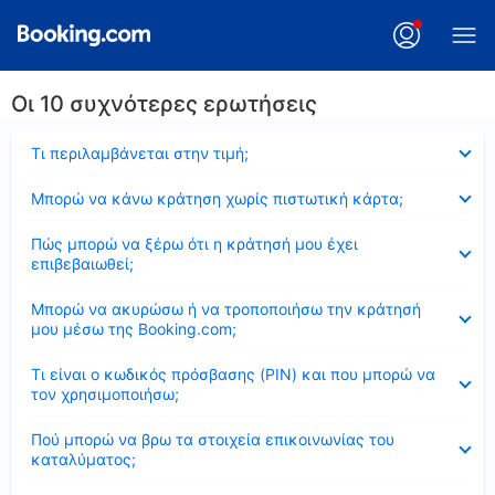
Οι 10 συχνότερες ερωτήσεις
Έκλεισε
Τι περιλαμβάνεται στην τιμή;
Έκλεισε
Μπορώ να κάνω κράτηση χωρίς πιστωτική κάρτα;
Έκλεισε
Πώς μπορώ να ξέρω ότι η κράτησή μου έχει
επιβεβαιωθεί;
Έκλεισε
Μπορώ να ακυρώσω ή να τροποποιήσω την κράτησή
μου μέσω της Booking.com;
Έκλεισε
Τι είναι ο κωδικός πρόσβασης (PIN) και που μπορώ να
τον χρησιμοποιήσω;
Έκλεισε
Πού μπορώ να βρω τα στοιχεία επικοινωνίας του
καταλύματος;
Έκλεισε