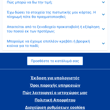
Πώς μπορώ να δω την τιμή;
Έκλεισε
Έχω δώσει τα στοιχεία της πιστωτικής μου κάρτας. Η
πληρωμή πότε θα πραγματοποιηθεί;
Έκλεισε
Απαιτείται από το ξενοδοχείο προκαταβολή ή εξόφληση
του ποσού εκ των προτέρων;
Έκλεισε
Μπορούμε να έχουμε επιπλέον κρεβάτι ή βρεφική
κούνια για το παιδί;
Προσθέστε το κατάλυμά σας
Έκδοση για υπολογιστές
Όροι παροχής υπηρεσιών
Πώς λειτουργεί ο ιστοχώρος μας
Πολιτική Απορρήτου
Διαχείριση ρυθμίσεων cookies