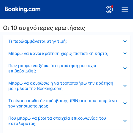
Οι 10 συχνότερες ερωτήσεις
Έκλεισε
Τι περιλαμβάνεται στην τιμή;
Έκλεισε
Μπορώ να κάνω κράτηση χωρίς πιστωτική κάρτα;
Έκλεισε
Πώς μπορώ να ξέρω ότι η κράτησή μου έχει
επιβεβαιωθεί;
Έκλεισε
Μπορώ να ακυρώσω ή να τροποποιήσω την κράτησή
μου μέσω της Booking.com;
Έκλεισε
Τι είναι ο κωδικός πρόσβασης (PIN) και που μπορώ να
τον χρησιμοποιήσω;
Έκλεισε
Πού μπορώ να βρω τα στοιχεία επικοινωνίας του
καταλύματος;
Έκλεισε