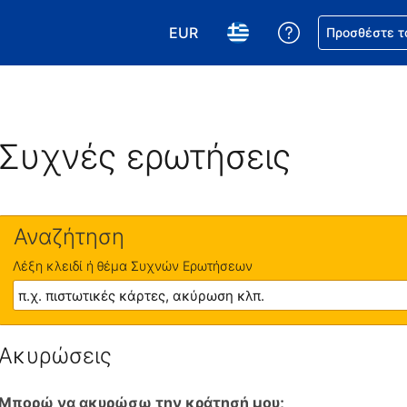
EUR
Βοήθεια για τη
Προσθέστε τ
Επιλέξτε το νόμισμά σας. Το τωρ
Επιλέξτε τη γλώσσα σας.
Συχνές ερωτήσεις
Αναζήτηση
Λέξη κλειδί ή θέμα Συχνών Ερωτήσεων
Ακυρώσεις
Μπορώ να ακυρώσω την κράτησή μου;