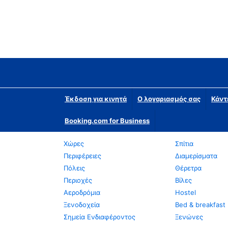
Έκδοση για κινητά
Ο λογαριασμός σας
Κάντ
Booking.com for Business
Χώρες
Σπίτια
Περιφέρειες
Διαμερίσματα
Πόλεις
Θέρετρα
Περιοχές
Βίλες
Αεροδρόμια
Hostel
Ξενοδοχεία
Bed & breakfast
Σημεία Ενδιαφέροντος
Ξενώνες