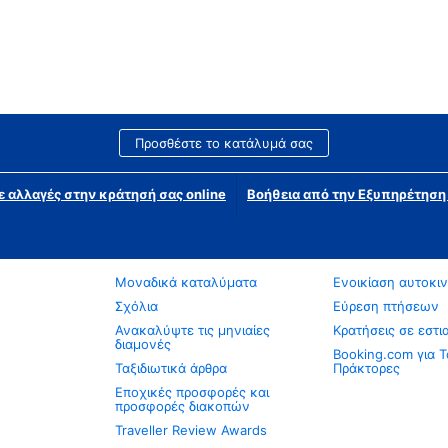
Προσθέστε το κατάλυμά σας
ε αλλαγές στην κράτησή σας online
Βοήθεια από την Εξυπηρέτησ
Μοναδικά καταλύματα
Ενοικίαση αυτοκι
Σχόλια
Εύρεση πτήσεων
Ανακαλύψτε τις μηνιαίες
Κρατήσεις σε εστι
διαμονές
Booking.com για Τ
Ταξιδιωτικά άρθρα
Πράκτορες
Εποχικές προσφορές και
προσφορές διακοπών
Traveller Review Awards