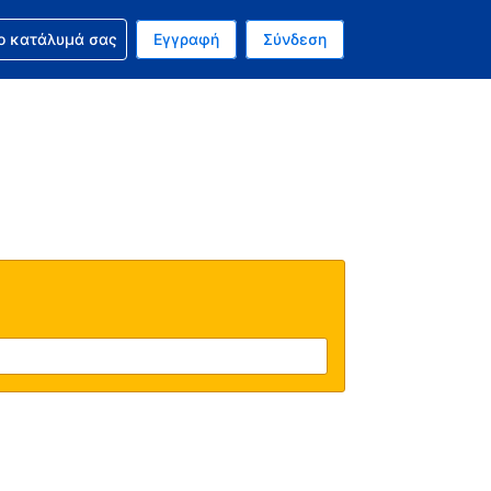
ν κράτησή σας
ο κατάλυμά σας
Εγγραφή
Σύνδεση
ινό σας νόμισμα είναι Ευρώ
 Η τωρινή σας γλώσσα είναι τα Ελληνικά