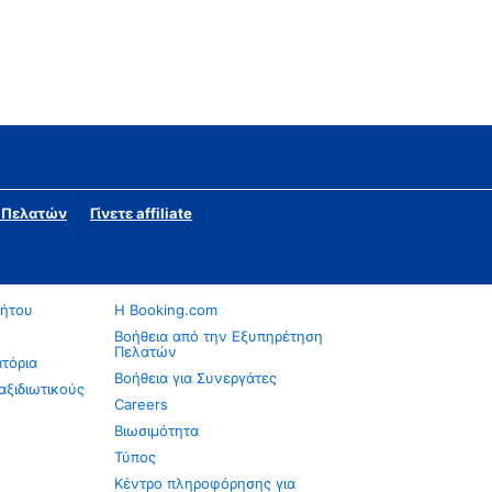
η Πελατών
Γίνετε affiliate
νήτου
Η Booking.com
Βοήθεια από την Εξυπηρέτηση
Πελατών
ατόρια
Βοήθεια για Συνεργάτες
αξιδιωτικούς
Careers
Βιωσιμότητα
Τύπος
Κέντρο πληροφόρησης για