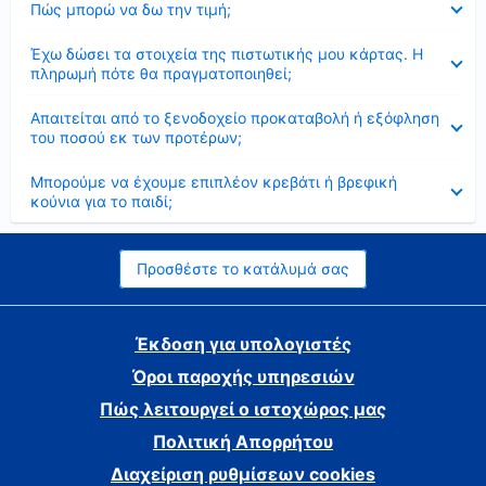
Πώς μπορώ να δω την τιμή;
Έκλεισε
Έχω δώσει τα στοιχεία της πιστωτικής μου κάρτας. Η
πληρωμή πότε θα πραγματοποιηθεί;
Έκλεισε
Απαιτείται από το ξενοδοχείο προκαταβολή ή εξόφληση
του ποσού εκ των προτέρων;
Έκλεισε
Μπορούμε να έχουμε επιπλέον κρεβάτι ή βρεφική
κούνια για το παιδί;
Προσθέστε το κατάλυμά σας
Έκδοση για υπολογιστές
Όροι παροχής υπηρεσιών
Πώς λειτουργεί ο ιστοχώρος μας
Πολιτική Απορρήτου
Διαχείριση ρυθμίσεων cookies