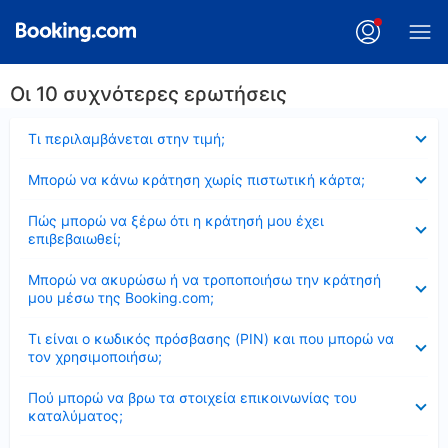
Οι 10 συχνότερες ερωτήσεις
Έκλεισε
Τι περιλαμβάνεται στην τιμή;
Έκλεισε
Μπορώ να κάνω κράτηση χωρίς πιστωτική κάρτα;
Έκλεισε
Πώς μπορώ να ξέρω ότι η κράτησή μου έχει
επιβεβαιωθεί;
Έκλεισε
Μπορώ να ακυρώσω ή να τροποποιήσω την κράτησή
μου μέσω της Booking.com;
Έκλεισε
Τι είναι ο κωδικός πρόσβασης (PIN) και που μπορώ να
τον χρησιμοποιήσω;
Έκλεισε
Πού μπορώ να βρω τα στοιχεία επικοινωνίας του
καταλύματος;
Έκλεισε