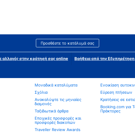
Προσθέστε το κατάλυμά σας
ε αλλαγές στην κράτησή σας online
Βοήθεια από την Εξυπηρέτησ
Μοναδικά καταλύματα
Ενοικίαση αυτοκι
Σχόλια
Εύρεση πτήσεων
Ανακαλύψτε τις μηνιαίες
Κρατήσεις σε εστι
διαμονές
Booking.com για Τ
Ταξιδιωτικά άρθρα
Πράκτορες
Εποχικές προσφορές και
προσφορές διακοπών
Traveller Review Awards