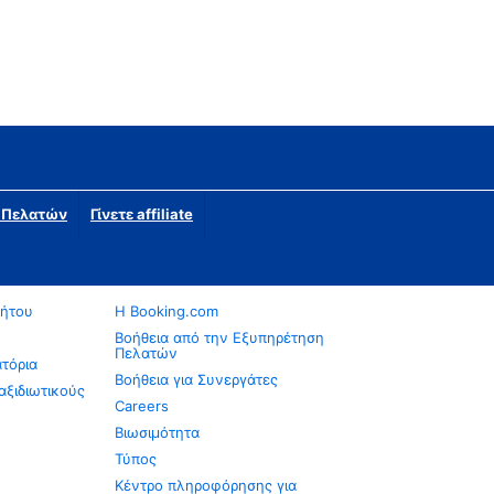
η Πελατών
Γίνετε affiliate
νήτου
Η Booking.com
Βοήθεια από την Εξυπηρέτηση
Πελατών
ατόρια
Βοήθεια για Συνεργάτες
αξιδιωτικούς
Careers
Βιωσιμότητα
Τύπος
Κέντρο πληροφόρησης για