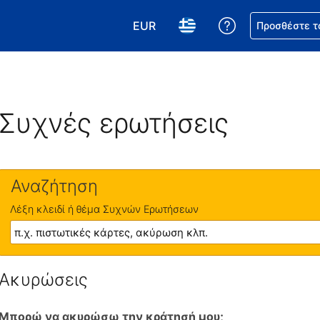
EUR
Βοήθεια για τη
Προσθέστε τ
Επιλέξτε το νόμισμά σας. Το τωρ
Επιλέξτε τη γλώσσα σας.
Συχνές ερωτήσεις
Αναζήτηση
Λέξη κλειδί ή θέμα Συχνών Ερωτήσεων
Ακυρώσεις
Μπορώ να ακυρώσω την κράτησή μου;