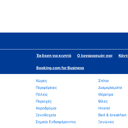
Έκδοση για κινητά
Ο λογαριασμός σας
Κάντ
Booking.com for Business
Χώρες
Σπίτια
Περιφέρειες
Διαμερίσματα
Πόλεις
Θέρετρα
Περιοχές
Βίλες
Αεροδρόμια
Hostel
Ξενοδοχεία
Bed & breakfast
Σημεία Ενδιαφέροντος
Ξενώνες