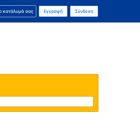
ν κράτησή σας
ο κατάλυμά σας
Εγγραφή
Σύνδεση
ινό σας νόμισμα είναι Ευρώ
 Η τωρινή σας γλώσσα είναι τα Ελληνικά