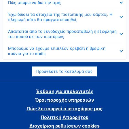
Πώς μπορώ να δω την τιμή;
Έκλεισε
Έχω δώσει τα στοιχεία της πιστωτικής μου κάρτας. Η
πληρωμή πότε θα πραγματοποιηθεί;
Έκλεισε
Απαιτείται από το ξενοδοχείο προκαταβολή ή εξόφληση
του ποσού εκ των προτέρων;
Έκλεισε
Μπορούμε να έχουμε επιπλέον κρεβάτι ή βρεφική
κούνια για το παιδί;
Προσθέστε το κατάλυμά σας
Έκδοση για υπολογιστές
Όροι παροχής υπηρεσιών
Πώς λειτουργεί ο ιστοχώρος μας
Πολιτική Απορρήτου
Διαχείριση ρυθμίσεων cookies