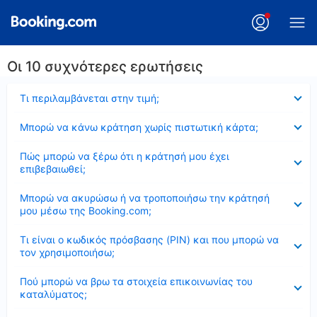
Οι 10 συχνότερες ερωτήσεις
Έκλεισε
Τι περιλαμβάνεται στην τιμή;
Έκλεισε
Μπορώ να κάνω κράτηση χωρίς πιστωτική κάρτα;
Έκλεισε
Πώς μπορώ να ξέρω ότι η κράτησή μου έχει
επιβεβαιωθεί;
Έκλεισε
Μπορώ να ακυρώσω ή να τροποποιήσω την κράτησή
μου μέσω της Booking.com;
Έκλεισε
Τι είναι ο κωδικός πρόσβασης (PIN) και που μπορώ να
τον χρησιμοποιήσω;
Έκλεισε
Πού μπορώ να βρω τα στοιχεία επικοινωνίας του
καταλύματος;
Έκλεισε