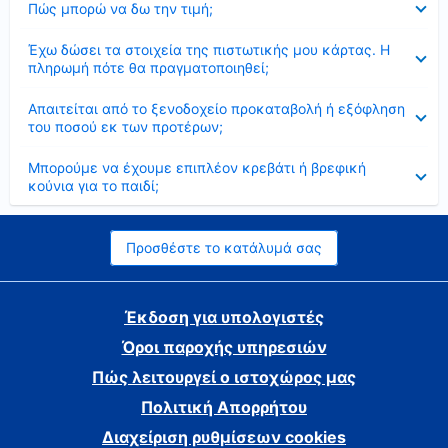
Πώς μπορώ να δω την τιμή;
Έκλεισε
Έχω δώσει τα στοιχεία της πιστωτικής μου κάρτας. Η
πληρωμή πότε θα πραγματοποιηθεί;
Έκλεισε
Απαιτείται από το ξενοδοχείο προκαταβολή ή εξόφληση
του ποσού εκ των προτέρων;
Έκλεισε
Μπορούμε να έχουμε επιπλέον κρεβάτι ή βρεφική
κούνια για το παιδί;
Προσθέστε το κατάλυμά σας
Έκδοση για υπολογιστές
Όροι παροχής υπηρεσιών
Πώς λειτουργεί ο ιστοχώρος μας
Πολιτική Απορρήτου
Διαχείριση ρυθμίσεων cookies