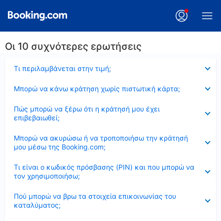
Οι 10 συχνότερες ερωτήσεις
Έκλεισε
Τι περιλαμβάνεται στην τιμή;
Έκλεισε
Μπορώ να κάνω κράτηση χωρίς πιστωτική κάρτα;
Έκλεισε
Πώς μπορώ να ξέρω ότι η κράτησή μου έχει
επιβεβαιωθεί;
Έκλεισε
Μπορώ να ακυρώσω ή να τροποποιήσω την κράτησή
μου μέσω της Booking.com;
Έκλεισε
Τι είναι ο κωδικός πρόσβασης (PIN) και που μπορώ να
τον χρησιμοποιήσω;
Έκλεισε
Πού μπορώ να βρω τα στοιχεία επικοινωνίας του
καταλύματος;
Έκλεισε