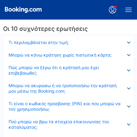
Οι 10 συχνότερες ερωτήσεις
Έκλεισε
Τι περιλαμβάνεται στην τιμή;
Έκλεισε
Μπορώ να κάνω κράτηση χωρίς πιστωτική κάρτα;
Έκλεισε
Πώς μπορώ να ξέρω ότι η κράτησή μου έχει
επιβεβαιωθεί;
Έκλεισε
Μπορώ να ακυρώσω ή να τροποποιήσω την κράτησή
μου μέσω της Booking.com;
Έκλεισε
Τι είναι ο κωδικός πρόσβασης (PIN) και που μπορώ να
τον χρησιμοποιήσω;
Έκλεισε
Πού μπορώ να βρω τα στοιχεία επικοινωνίας του
καταλύματος;
Έκλεισε