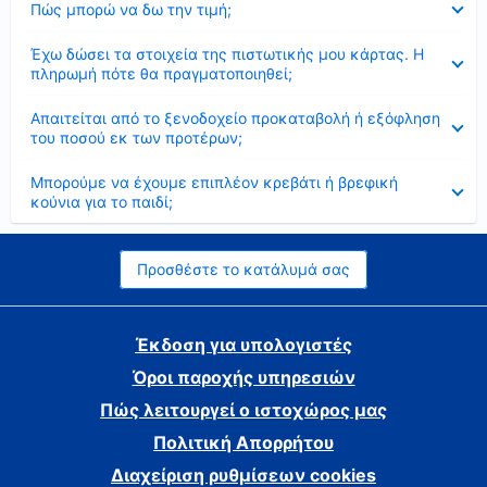
Πώς μπορώ να δω την τιμή;
Έκλεισε
Έχω δώσει τα στοιχεία της πιστωτικής μου κάρτας. Η
πληρωμή πότε θα πραγματοποιηθεί;
Έκλεισε
Απαιτείται από το ξενοδοχείο προκαταβολή ή εξόφληση
του ποσού εκ των προτέρων;
Έκλεισε
Μπορούμε να έχουμε επιπλέον κρεβάτι ή βρεφική
κούνια για το παιδί;
Προσθέστε το κατάλυμά σας
Έκδοση για υπολογιστές
Όροι παροχής υπηρεσιών
Πώς λειτουργεί ο ιστοχώρος μας
Πολιτική Απορρήτου
Διαχείριση ρυθμίσεων cookies