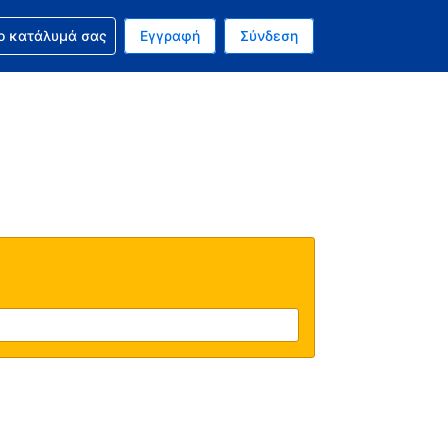
ν κράτησή σας
ο κατάλυμά σας
Εγγραφή
Σύνδεση
ινό σας νόμισμα είναι Ευρώ
 Η τωρινή σας γλώσσα είναι τα Ελληνικά