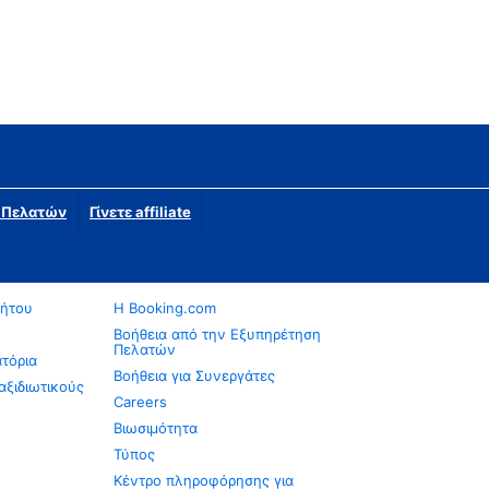
η Πελατών
Γίνετε affiliate
νήτου
Η Booking.com
Βοήθεια από την Εξυπηρέτηση
Πελατών
ατόρια
Βοήθεια για Συνεργάτες
αξιδιωτικούς
Careers
Βιωσιμότητα
Τύπος
Κέντρο πληροφόρησης για