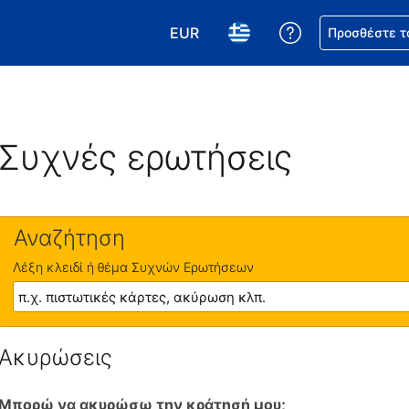
EUR
Βοήθεια για τη
Προσθέστε τ
Επιλέξτε το νόμισμά σας. Το τωρ
Επιλέξτε τη γλώσσα σας.
Συχνές ερωτήσεις
Αναζήτηση
Λέξη κλειδί ή θέμα Συχνών Ερωτήσεων
Ακυρώσεις
Μπορώ να ακυρώσω την κράτησή μου;