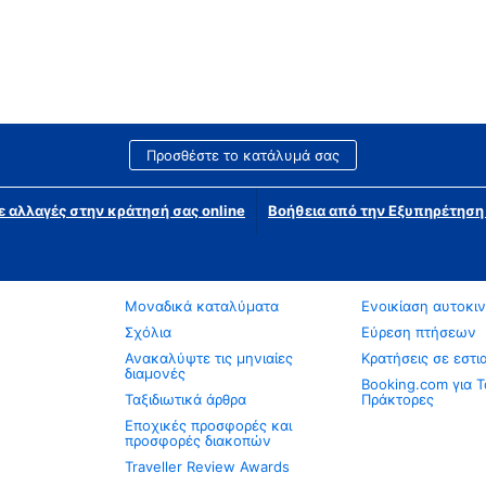
Προσθέστε το κατάλυμά σας
ε αλλαγές στην κράτησή σας online
Βοήθεια από την Εξυπηρέτησ
Μοναδικά καταλύματα
Ενοικίαση αυτοκι
Σχόλια
Εύρεση πτήσεων
Ανακαλύψτε τις μηνιαίες
Κρατήσεις σε εστι
διαμονές
Booking.com για Τ
Ταξιδιωτικά άρθρα
Πράκτορες
Εποχικές προσφορές και
προσφορές διακοπών
Traveller Review Awards