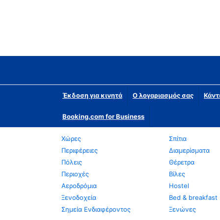
Έκδοση για κινητά
Ο λογαριασμός σας
Κάντ
Booking.com for Business
Χώρες
Σπίτια
Περιφέρειες
Διαμερίσματα
Πόλεις
Θέρετρα
Περιοχές
Βίλες
Αεροδρόμια
Hostel
Ξενοδοχεία
Bed & breakfast
Σημεία Ενδιαφέροντος
Ξενώνες