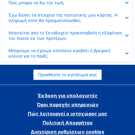
Πώς μπορώ να δω την τιμή;
Έκλεισε
Έχω δώσει τα στοιχεία της πιστωτικής μου κάρτας. Η
πληρωμή πότε θα πραγματοποιηθεί;
Έκλεισε
Απαιτείται από το ξενοδοχείο προκαταβολή ή εξόφληση
του ποσού εκ των προτέρων;
Έκλεισε
Μπορούμε να έχουμε επιπλέον κρεβάτι ή βρεφική
κούνια για το παιδί;
Προσθέστε το κατάλυμά σας
Έκδοση για υπολογιστές
Όροι παροχής υπηρεσιών
Πώς λειτουργεί ο ιστοχώρος μας
Πολιτική Απορρήτου
Διαχείριση ρυθμίσεων cookies