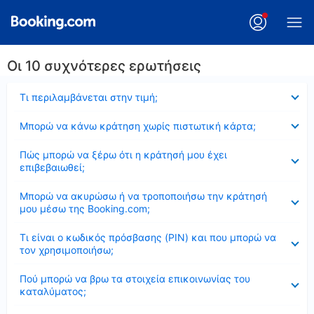
Οι 10 συχνότερες ερωτήσεις
Έκλεισε
Τι περιλαμβάνεται στην τιμή;
Έκλεισε
Μπορώ να κάνω κράτηση χωρίς πιστωτική κάρτα;
Έκλεισε
Πώς μπορώ να ξέρω ότι η κράτησή μου έχει
επιβεβαιωθεί;
Έκλεισε
Μπορώ να ακυρώσω ή να τροποποιήσω την κράτησή
μου μέσω της Booking.com;
Έκλεισε
Τι είναι ο κωδικός πρόσβασης (PIN) και που μπορώ να
τον χρησιμοποιήσω;
Έκλεισε
Πού μπορώ να βρω τα στοιχεία επικοινωνίας του
καταλύματος;
Έκλεισε