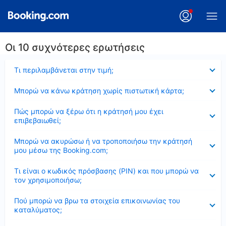
Οι 10 συχνότερες ερωτήσεις
Έκλεισε
Τι περιλαμβάνεται στην τιμή;
Έκλεισε
Μπορώ να κάνω κράτηση χωρίς πιστωτική κάρτα;
Έκλεισε
Πώς μπορώ να ξέρω ότι η κράτησή μου έχει
επιβεβαιωθεί;
Έκλεισε
Μπορώ να ακυρώσω ή να τροποποιήσω την κράτησή
μου μέσω της Booking.com;
Έκλεισε
Τι είναι ο κωδικός πρόσβασης (PIN) και που μπορώ να
τον χρησιμοποιήσω;
Έκλεισε
Πού μπορώ να βρω τα στοιχεία επικοινωνίας του
καταλύματος;
Έκλεισε