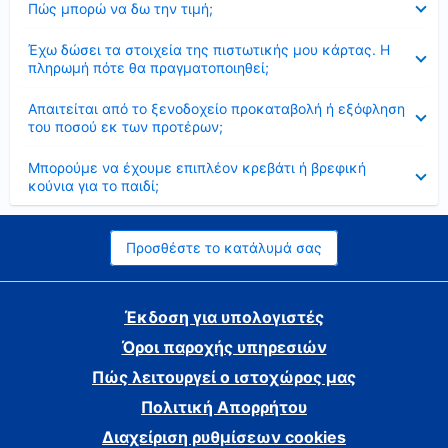
Πώς μπορώ να δω την τιμή;
Έκλεισε
Έχω δώσει τα στοιχεία της πιστωτικής μου κάρτας. Η
πληρωμή πότε θα πραγματοποιηθεί;
Έκλεισε
Απαιτείται από το ξενοδοχείο προκαταβολή ή εξόφληση
του ποσού εκ των προτέρων;
Έκλεισε
Μπορούμε να έχουμε επιπλέον κρεβάτι ή βρεφική
κούνια για το παιδί;
Προσθέστε το κατάλυμά σας
Έκδοση για υπολογιστές
Όροι παροχής υπηρεσιών
Πώς λειτουργεί ο ιστοχώρος μας
Πολιτική Απορρήτου
Διαχείριση ρυθμίσεων cookies