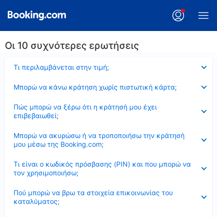
Οι 10 συχνότερες ερωτήσεις
Έκλεισε
Τι περιλαμβάνεται στην τιμή;
Έκλεισε
Μπορώ να κάνω κράτηση χωρίς πιστωτική κάρτα;
Έκλεισε
Πώς μπορώ να ξέρω ότι η κράτησή μου έχει
επιβεβαιωθεί;
Έκλεισε
Μπορώ να ακυρώσω ή να τροποποιήσω την κράτησή
μου μέσω της Booking.com;
Έκλεισε
Τι είναι ο κωδικός πρόσβασης (PIN) και που μπορώ να
τον χρησιμοποιήσω;
Έκλεισε
Πού μπορώ να βρω τα στοιχεία επικοινωνίας του
καταλύματος;
Έκλεισε