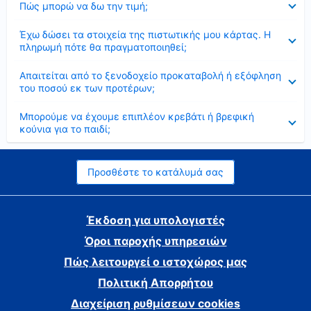
Πώς μπορώ να δω την τιμή;
Έκλεισε
Έχω δώσει τα στοιχεία της πιστωτικής μου κάρτας. Η
πληρωμή πότε θα πραγματοποιηθεί;
Έκλεισε
Απαιτείται από το ξενοδοχείο προκαταβολή ή εξόφληση
του ποσού εκ των προτέρων;
Έκλεισε
Μπορούμε να έχουμε επιπλέον κρεβάτι ή βρεφική
κούνια για το παιδί;
Προσθέστε το κατάλυμά σας
Έκδοση για υπολογιστές
Όροι παροχής υπηρεσιών
Πώς λειτουργεί ο ιστοχώρος μας
Πολιτική Απορρήτου
Διαχείριση ρυθμίσεων cookies