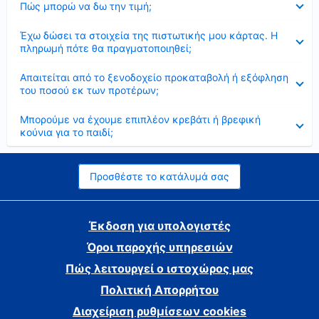
Πώς μπορώ να δω την τιμή;
Έκλεισε
Έχω δώσει τα στοιχεία της πιστωτικής μου κάρτας. Η
πληρωμή πότε θα πραγματοποιηθεί;
Έκλεισε
Απαιτείται από το ξενοδοχείο προκαταβολή ή εξόφληση
του ποσού εκ των προτέρων;
Έκλεισε
Μπορούμε να έχουμε επιπλέον κρεβάτι ή βρεφική
κούνια για το παιδί;
Προσθέστε το κατάλυμά σας
Έκδοση για υπολογιστές
Όροι παροχής υπηρεσιών
Πώς λειτουργεί ο ιστοχώρος μας
Πολιτική Απορρήτου
Διαχείριση ρυθμίσεων cookies