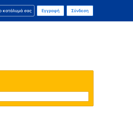
ν κράτησή σας
ο κατάλυμά σας
Εγγραφή
Σύνδεση
νό σας νόμισμα είναι Δολάριο Η.Π.Α.
 Η τωρινή σας γλώσσα είναι τα Ελληνικά