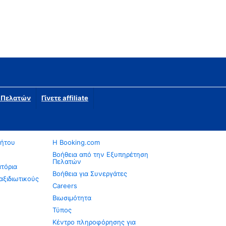
η Πελατών
Γίνετε affiliate
νήτου
Η Booking.com
Βοήθεια από την Εξυπηρέτηση
Πελατών
ατόρια
Βοήθεια για Συνεργάτες
αξιδιωτικούς
Careers
Βιωσιμότητα
Τύπος
Κέντρο πληροφόρησης για