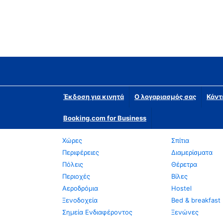
Έκδοση για κινητά
Ο λογαριασμός σας
Κάντ
Booking.com for Business
Χώρες
Σπίτια
Περιφέρειες
Διαμερίσματα
Πόλεις
Θέρετρα
Περιοχές
Βίλες
Αεροδρόμια
Hostel
Ξενοδοχεία
Bed & breakfast
Σημεία Ενδιαφέροντος
Ξενώνες