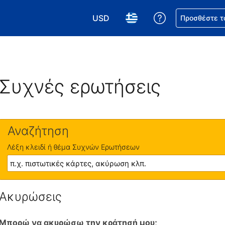
USD
Βοήθεια για τη
Προσθέστε τ
Επιλέξτε το νόμισμά σας. Το τωρι
Επιλέξτε τη γλώσσα σας.
Συχνές ερωτήσεις
Αναζήτηση
Λέξη κλειδί ή θέμα Συχνών Ερωτήσεων
Ακυρώσεις
Μπορώ να ακυρώσω την κράτησή μου;