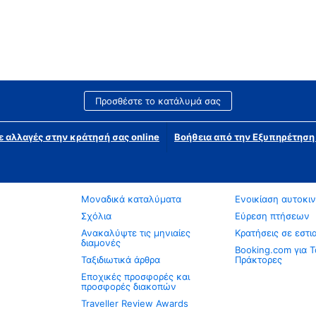
Προσθέστε το κατάλυμά σας
ε αλλαγές στην κράτησή σας online
Βοήθεια από την Εξυπηρέτησ
Μοναδικά καταλύματα
Ενοικίαση αυτοκι
Σχόλια
Εύρεση πτήσεων
Ανακαλύψτε τις μηνιαίες
Κρατήσεις σε εστι
διαμονές
Booking.com για Τ
Ταξιδιωτικά άρθρα
Πράκτορες
Εποχικές προσφορές και
προσφορές διακοπών
Traveller Review Awards