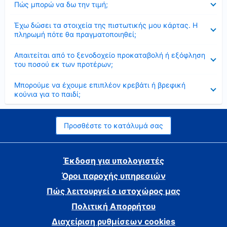
Πώς μπορώ να δω την τιμή;
Έκλεισε
Έχω δώσει τα στοιχεία της πιστωτικής μου κάρτας. Η
πληρωμή πότε θα πραγματοποιηθεί;
Έκλεισε
Απαιτείται από το ξενοδοχείο προκαταβολή ή εξόφληση
του ποσού εκ των προτέρων;
Έκλεισε
Μπορούμε να έχουμε επιπλέον κρεβάτι ή βρεφική
κούνια για το παιδί;
Προσθέστε το κατάλυμά σας
Έκδοση για υπολογιστές
Όροι παροχής υπηρεσιών
Πώς λειτουργεί ο ιστοχώρος μας
Πολιτική Απορρήτου
Διαχείριση ρυθμίσεων cookies