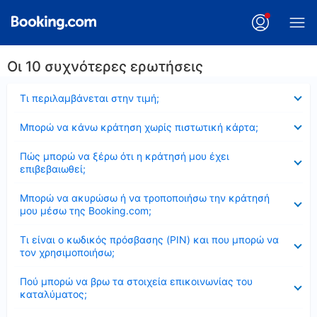
Οι 10 συχνότερες ερωτήσεις
Έκλεισε
Τι περιλαμβάνεται στην τιμή;
Έκλεισε
Μπορώ να κάνω κράτηση χωρίς πιστωτική κάρτα;
Έκλεισε
Πώς μπορώ να ξέρω ότι η κράτησή μου έχει
επιβεβαιωθεί;
Έκλεισε
Μπορώ να ακυρώσω ή να τροποποιήσω την κράτησή
μου μέσω της Booking.com;
Έκλεισε
Τι είναι ο κωδικός πρόσβασης (PIN) και που μπορώ να
τον χρησιμοποιήσω;
Έκλεισε
Πού μπορώ να βρω τα στοιχεία επικοινωνίας του
καταλύματος;
Έκλεισε