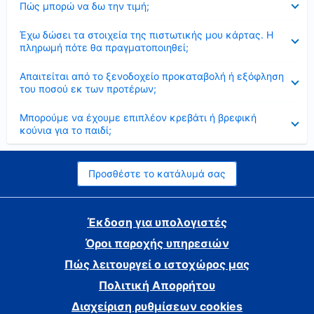
Πώς μπορώ να δω την τιμή;
Έκλεισε
Έχω δώσει τα στοιχεία της πιστωτικής μου κάρτας. Η
πληρωμή πότε θα πραγματοποιηθεί;
Έκλεισε
Απαιτείται από το ξενοδοχείο προκαταβολή ή εξόφληση
του ποσού εκ των προτέρων;
Έκλεισε
Μπορούμε να έχουμε επιπλέον κρεβάτι ή βρεφική
κούνια για το παιδί;
Προσθέστε το κατάλυμά σας
Έκδοση για υπολογιστές
Όροι παροχής υπηρεσιών
Πώς λειτουργεί ο ιστοχώρος μας
Πολιτική Απορρήτου
Διαχείριση ρυθμίσεων cookies