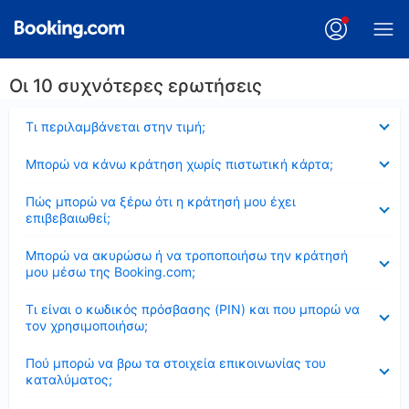
Οι 10 συχνότερες ερωτήσεις
Έκλεισε
Τι περιλαμβάνεται στην τιμή;
Έκλεισε
Μπορώ να κάνω κράτηση χωρίς πιστωτική κάρτα;
Έκλεισε
Πώς μπορώ να ξέρω ότι η κράτησή μου έχει
επιβεβαιωθεί;
Έκλεισε
Μπορώ να ακυρώσω ή να τροποποιήσω την κράτησή
μου μέσω της Booking.com;
Έκλεισε
Τι είναι ο κωδικός πρόσβασης (PIN) και που μπορώ να
τον χρησιμοποιήσω;
Έκλεισε
Πού μπορώ να βρω τα στοιχεία επικοινωνίας του
καταλύματος;
Έκλεισε