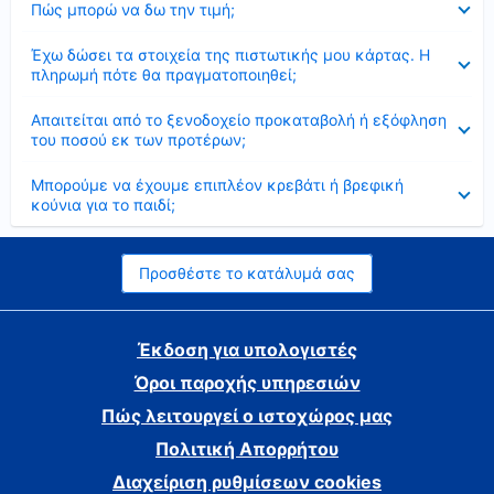
Πώς μπορώ να δω την τιμή;
Έκλεισε
Έχω δώσει τα στοιχεία της πιστωτικής μου κάρτας. Η
πληρωμή πότε θα πραγματοποιηθεί;
Έκλεισε
Απαιτείται από το ξενοδοχείο προκαταβολή ή εξόφληση
του ποσού εκ των προτέρων;
Έκλεισε
Μπορούμε να έχουμε επιπλέον κρεβάτι ή βρεφική
κούνια για το παιδί;
Προσθέστε το κατάλυμά σας
Έκδοση για υπολογιστές
Όροι παροχής υπηρεσιών
Πώς λειτουργεί ο ιστοχώρος μας
Πολιτική Απορρήτου
Διαχείριση ρυθμίσεων cookies