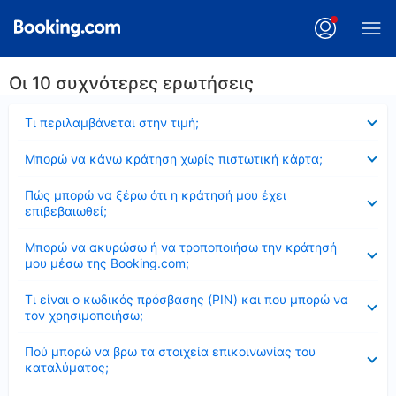
Οι 10 συχνότερες ερωτήσεις
Έκλεισε
Τι περιλαμβάνεται στην τιμή;
Έκλεισε
Μπορώ να κάνω κράτηση χωρίς πιστωτική κάρτα;
Έκλεισε
Πώς μπορώ να ξέρω ότι η κράτησή μου έχει
επιβεβαιωθεί;
Έκλεισε
Μπορώ να ακυρώσω ή να τροποποιήσω την κράτησή
μου μέσω της Booking.com;
Έκλεισε
Τι είναι ο κωδικός πρόσβασης (PIN) και που μπορώ να
τον χρησιμοποιήσω;
Έκλεισε
Πού μπορώ να βρω τα στοιχεία επικοινωνίας του
καταλύματος;
Έκλεισε