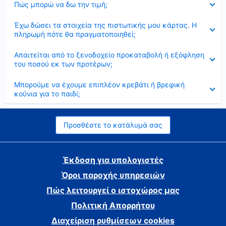
Πώς μπορώ να δω την τιμή;
Έκλεισε
Έχω δώσει τα στοιχεία της πιστωτικής μου κάρτας. Η
πληρωμή πότε θα πραγματοποιηθεί;
Έκλεισε
Απαιτείται από το ξενοδοχείο προκαταβολή ή εξόφληση
του ποσού εκ των προτέρων;
Έκλεισε
Μπορούμε να έχουμε επιπλέον κρεβάτι ή βρεφική
κούνια για το παιδί;
Προσθέστε το κατάλυμά σας
Έκδοση για υπολογιστές
Όροι παροχής υπηρεσιών
Πώς λειτουργεί ο ιστοχώρος μας
Πολιτική Απορρήτου
Διαχείριση ρυθμίσεων cookies