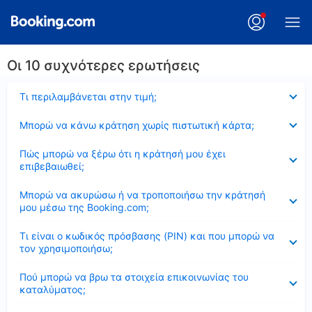
Οι 10 συχνότερες ερωτήσεις
Έκλεισε
Τι περιλαμβάνεται στην τιμή;
Έκλεισε
Μπορώ να κάνω κράτηση χωρίς πιστωτική κάρτα;
Έκλεισε
Πώς μπορώ να ξέρω ότι η κράτησή μου έχει
επιβεβαιωθεί;
Έκλεισε
Μπορώ να ακυρώσω ή να τροποποιήσω την κράτησή
μου μέσω της Booking.com;
Έκλεισε
Τι είναι ο κωδικός πρόσβασης (PIN) και που μπορώ να
τον χρησιμοποιήσω;
Έκλεισε
Πού μπορώ να βρω τα στοιχεία επικοινωνίας του
καταλύματος;
Έκλεισε