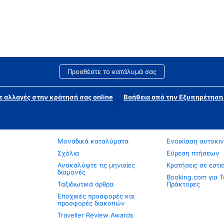
Προσθέστε το κατάλυμά σας
ε αλλαγές στην κράτησή σας online
Βοήθεια από την Εξυπηρέτησ
Μοναδικά καταλύματα
Ενοικίαση αυτοκι
Σχόλια
Εύρεση πτήσεων
Ανακαλύψτε τις μηνιαίες
Κρατήσεις σε εστι
διαμονές
Booking.com για Τ
Ταξιδιωτικά άρθρα
Πράκτορες
Εποχικές προσφορές και
προσφορές διακοπών
Traveller Review Awards