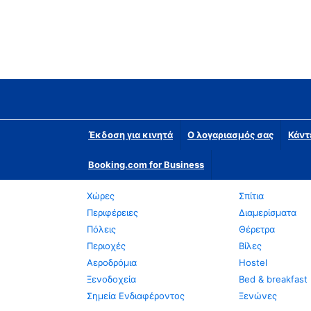
Έκδοση για κινητά
Ο λογαριασμός σας
Κάντ
Booking.com for Business
Χώρες
Σπίτια
Περιφέρειες
Διαμερίσματα
Πόλεις
Θέρετρα
Περιοχές
Βίλες
Αεροδρόμια
Hostel
Ξενοδοχεία
Bed & breakfast
Σημεία Ενδιαφέροντος
Ξενώνες