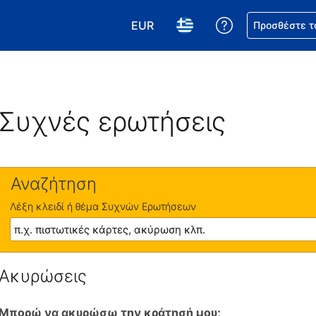
EUR
Βοήθεια για τη
Προσθέστε τ
Επιλέξτε το νόμισμά σας. Το τωρ
Επιλέξτε τη γλώσσα σας.
Συχνές ερωτήσεις
Αναζήτηση
Λέξη κλειδί ή θέμα Συχνών Ερωτήσεων
Ακυρώσεις
Μπορώ να ακυρώσω την κράτησή μου;