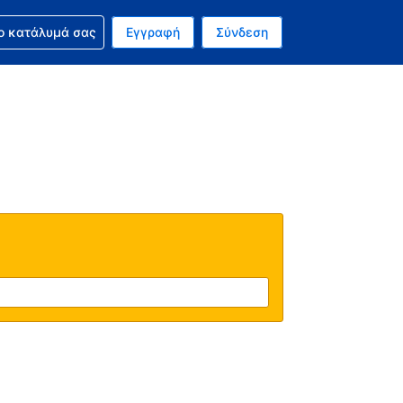
ν κράτησή σας
ο κατάλυμά σας
Εγγραφή
Σύνδεση
ινό σας νόμισμα είναι Ευρώ
 Η τωρινή σας γλώσσα είναι τα Ελληνικά