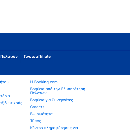
η Πελατών
Γίνετε affiliate
νήτου
Η Booking.com
Βοήθεια από την Εξυπηρέτηση
Πελατών
ατόρια
Βοήθεια για Συνεργάτες
αξιδιωτικούς
Careers
Βιωσιμότητα
Τύπος
Κέντρο πληροφόρησης για