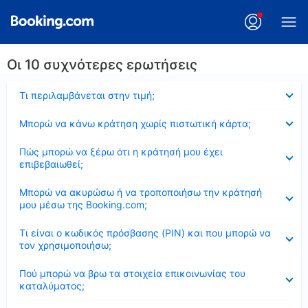
Οι 10 συχνότερες ερωτήσεις
Έκλεισε
Τι περιλαμβάνεται στην τιμή;
Έκλεισε
Μπορώ να κάνω κράτηση χωρίς πιστωτική κάρτα;
Έκλεισε
Πώς μπορώ να ξέρω ότι η κράτησή μου έχει
επιβεβαιωθεί;
Έκλεισε
Μπορώ να ακυρώσω ή να τροποποιήσω την κράτησή
μου μέσω της Booking.com;
Έκλεισε
Τι είναι ο κωδικός πρόσβασης (PIN) και που μπορώ να
τον χρησιμοποιήσω;
Έκλεισε
Πού μπορώ να βρω τα στοιχεία επικοινωνίας του
καταλύματος;
Έκλεισε