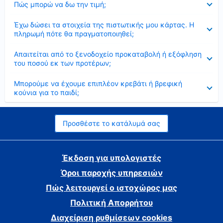
Πώς μπορώ να δω την τιμή;
Έκλεισε
Έχω δώσει τα στοιχεία της πιστωτικής μου κάρτας. Η
πληρωμή πότε θα πραγματοποιηθεί;
Έκλεισε
Απαιτείται από το ξενοδοχείο προκαταβολή ή εξόφληση
του ποσού εκ των προτέρων;
Έκλεισε
Μπορούμε να έχουμε επιπλέον κρεβάτι ή βρεφική
κούνια για το παιδί;
Προσθέστε το κατάλυμά σας
Έκδοση για υπολογιστές
Όροι παροχής υπηρεσιών
Πώς λειτουργεί ο ιστοχώρος μας
Πολιτική Απορρήτου
Διαχείριση ρυθμίσεων cookies