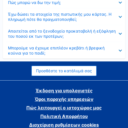
Πώς μπορώ να δω την τιμή;
Έκλεισε
Έχω δώσει τα στοιχεία της πιστωτικής μου κάρτας. Η
πληρωμή πότε θα πραγματοποιηθεί;
Έκλεισε
Απαιτείται από το ξενοδοχείο προκαταβολή ή εξόφληση
του ποσού εκ των προτέρων;
Έκλεισε
Μπορούμε να έχουμε επιπλέον κρεβάτι ή βρεφική
κούνια για το παιδί;
Προσθέστε το κατάλυμά σας
Έκδοση για υπολογιστές
Όροι παροχής υπηρεσιών
Πώς λειτουργεί ο ιστοχώρος μας
Πολιτική Απορρήτου
Διαχείριση ρυθμίσεων cookies