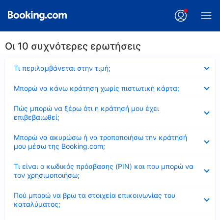
Οι 10 συχνότερες ερωτήσεις
Έκλεισε
Τι περιλαμβάνεται στην τιμή;
Έκλεισε
Μπορώ να κάνω κράτηση χωρίς πιστωτική κάρτα;
Έκλεισε
Πώς μπορώ να ξέρω ότι η κράτησή μου έχει
επιβεβαιωθεί;
Έκλεισε
Μπορώ να ακυρώσω ή να τροποποιήσω την κράτησή
μου μέσω της Booking.com;
Έκλεισε
Τι είναι ο κωδικός πρόσβασης (PIN) και που μπορώ να
τον χρησιμοποιήσω;
Έκλεισε
Πού μπορώ να βρω τα στοιχεία επικοινωνίας του
καταλύματος;
Έκλεισε