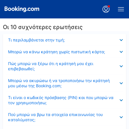
Οι 10 συχνότερες ερωτήσεις
Έκλεισε
Τι περιλαμβάνεται στην τιμή;
Έκλεισε
Μπορώ να κάνω κράτηση χωρίς πιστωτική κάρτα;
Έκλεισε
Πώς μπορώ να ξέρω ότι η κράτησή μου έχει
επιβεβαιωθεί;
Έκλεισε
Μπορώ να ακυρώσω ή να τροποποιήσω την κράτησή
μου μέσω της Booking.com;
Έκλεισε
Τι είναι ο κωδικός πρόσβασης (PIN) και που μπορώ να
τον χρησιμοποιήσω;
Έκλεισε
Πού μπορώ να βρω τα στοιχεία επικοινωνίας του
καταλύματος;
Έκλεισε