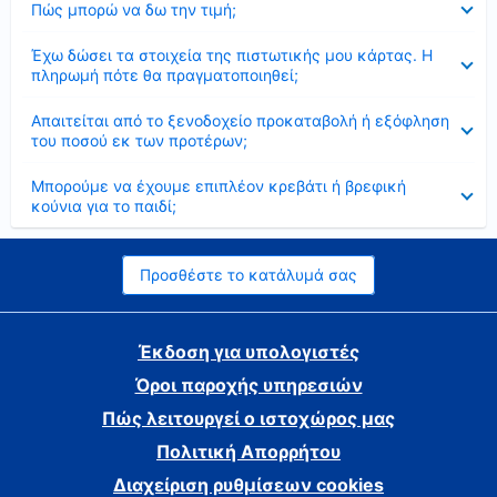
Πώς μπορώ να δω την τιμή;
Έκλεισε
Έχω δώσει τα στοιχεία της πιστωτικής μου κάρτας. Η
πληρωμή πότε θα πραγματοποιηθεί;
Έκλεισε
Απαιτείται από το ξενοδοχείο προκαταβολή ή εξόφληση
του ποσού εκ των προτέρων;
Έκλεισε
Μπορούμε να έχουμε επιπλέον κρεβάτι ή βρεφική
κούνια για το παιδί;
Προσθέστε το κατάλυμά σας
Έκδοση για υπολογιστές
Όροι παροχής υπηρεσιών
Πώς λειτουργεί ο ιστοχώρος μας
Πολιτική Απορρήτου
Διαχείριση ρυθμίσεων cookies