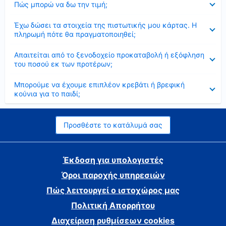
Πώς μπορώ να δω την τιμή;
Έκλεισε
Έχω δώσει τα στοιχεία της πιστωτικής μου κάρτας. Η
πληρωμή πότε θα πραγματοποιηθεί;
Έκλεισε
Απαιτείται από το ξενοδοχείο προκαταβολή ή εξόφληση
του ποσού εκ των προτέρων;
Έκλεισε
Μπορούμε να έχουμε επιπλέον κρεβάτι ή βρεφική
κούνια για το παιδί;
Προσθέστε το κατάλυμά σας
Έκδοση για υπολογιστές
Όροι παροχής υπηρεσιών
Πώς λειτουργεί ο ιστοχώρος μας
Πολιτική Απορρήτου
Διαχείριση ρυθμίσεων cookies