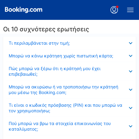
Οι 10 συχνότερες ερωτήσεις
Έκλεισε
Τι περιλαμβάνεται στην τιμή;
Έκλεισε
Μπορώ να κάνω κράτηση χωρίς πιστωτική κάρτα;
Έκλεισε
Πώς μπορώ να ξέρω ότι η κράτησή μου έχει
επιβεβαιωθεί;
Έκλεισε
Μπορώ να ακυρώσω ή να τροποποιήσω την κράτησή
μου μέσω της Booking.com;
Έκλεισε
Τι είναι ο κωδικός πρόσβασης (PIN) και που μπορώ να
τον χρησιμοποιήσω;
Έκλεισε
Πού μπορώ να βρω τα στοιχεία επικοινωνίας του
καταλύματος;
Έκλεισε