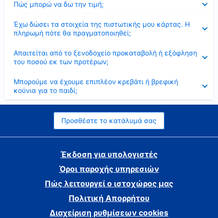
Πώς μπορώ να δω την τιμή;
Έκλεισε
Έχω δώσει τα στοιχεία της πιστωτικής μου κάρτας. Η
πληρωμή πότε θα πραγματοποιηθεί;
Έκλεισε
Απαιτείται από το ξενοδοχείο προκαταβολή ή εξόφληση
του ποσού εκ των προτέρων;
Έκλεισε
Μπορούμε να έχουμε επιπλέον κρεβάτι ή βρεφική
κούνια για το παιδί;
Προσθέστε το κατάλυμά σας
Έκδοση για υπολογιστές
Όροι παροχής υπηρεσιών
Πώς λειτουργεί ο ιστοχώρος μας
Πολιτική Απορρήτου
Διαχείριση ρυθμίσεων cookies