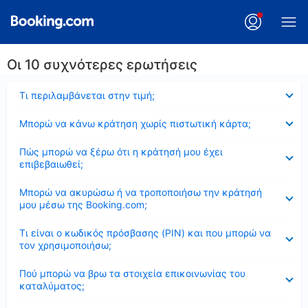
Οι 10 συχνότερες ερωτήσεις
Έκλεισε
Τι περιλαμβάνεται στην τιμή;
Έκλεισε
Μπορώ να κάνω κράτηση χωρίς πιστωτική κάρτα;
Έκλεισε
Πώς μπορώ να ξέρω ότι η κράτησή μου έχει
επιβεβαιωθεί;
Έκλεισε
Μπορώ να ακυρώσω ή να τροποποιήσω την κράτησή
μου μέσω της Booking.com;
Έκλεισε
Τι είναι ο κωδικός πρόσβασης (PIN) και που μπορώ να
τον χρησιμοποιήσω;
Έκλεισε
Πού μπορώ να βρω τα στοιχεία επικοινωνίας του
καταλύματος;
Έκλεισε