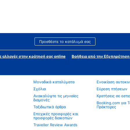
Προσθέστε το κατάλυμά σας
ε αλλαγές στην κράτησή σας online
Βοήθεια από την Εξυπηρέτησ
Μοναδικά καταλύματα
Ενοικίαση αυτοκι
Σχόλια
Εύρεση πτήσεων
Ανακαλύψτε τις μηνιαίες
Κρατήσεις σε εστι
διαμονές
Booking.com για Τ
Ταξιδιωτικά άρθρα
Πράκτορες
Εποχικές προσφορές και
προσφορές διακοπών
Traveller Review Awards