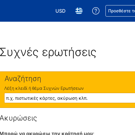
USD
Βοήθεια για τη
Προσθέστε τ
Επιλέξτε το νόμισμά σας. Το τωρι
Επιλέξτε τη γλώσσα σας.
Συχνές ερωτήσεις
Αναζήτηση
Λέξη κλειδί ή θέμα Συχνών Ερωτήσεων
Ακυρώσεις
Μπορώ να ακυρώσω την κράτησή μου;