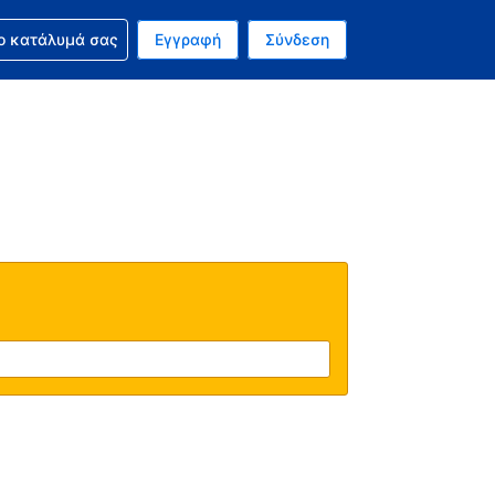
ν κράτησή σας
ο κατάλυμά σας
Εγγραφή
Σύνδεση
νό σας νόμισμα είναι Δολάριο Η.Π.Α.
 Η τωρινή σας γλώσσα είναι τα Ελληνικά