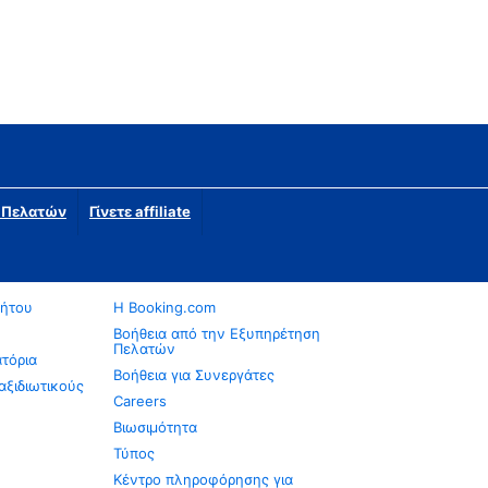
η Πελατών
Γίνετε affiliate
νήτου
Η Booking.com
Βοήθεια από την Εξυπηρέτηση
Πελατών
ατόρια
Βοήθεια για Συνεργάτες
αξιδιωτικούς
Careers
Βιωσιμότητα
Τύπος
Κέντρο πληροφόρησης για