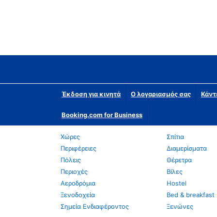
Έκδοση για κινητά
Ο λογαριασμός σας
Κάντ
Booking.com for Business
Χώρες
Σπίτια
Περιφέρειες
Διαμερίσματα
Πόλεις
Θέρετρα
Περιοχές
Βίλες
Αεροδρόμια
Hostel
Ξενοδοχεία
Bed & breakfast
Σημεία Ενδιαφέροντος
Ξενώνες