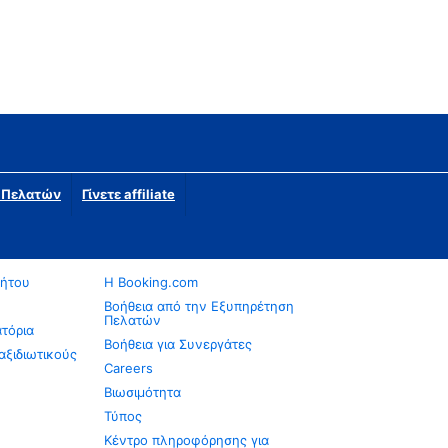
η Πελατών
Γίνετε affiliate
νήτου
Η Booking.com
Βοήθεια από την Εξυπηρέτηση
Πελατών
ατόρια
Βοήθεια για Συνεργάτες
αξιδιωτικούς
Careers
Βιωσιμότητα
Τύπος
Κέντρο πληροφόρησης για