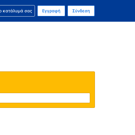
ν κράτησή σας
ο κατάλυμά σας
Εγγραφή
Σύνδεση
ινό σας νόμισμα είναι Ευρώ
 Η τωρινή σας γλώσσα είναι τα Ελληνικά