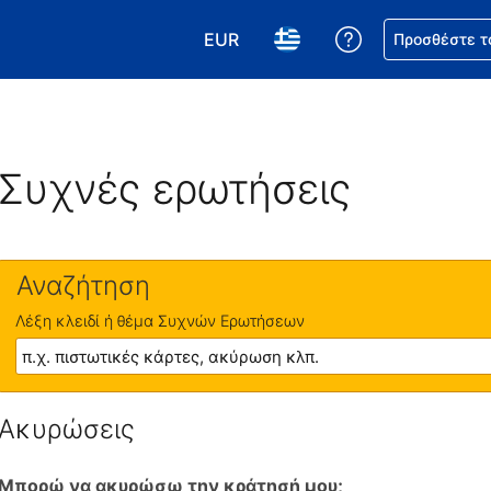
EUR
Βοήθεια για τη
Προσθέστε τ
Επιλέξτε το νόμισμά σας. Το τωρ
Επιλέξτε τη γλώσσα σας.
Συχνές ερωτήσεις
Αναζήτηση
Λέξη κλειδί ή θέμα Συχνών Ερωτήσεων
Ακυρώσεις
Μπορώ να ακυρώσω την κράτησή μου;