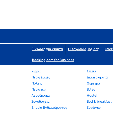
Έκδοση για κινητά
Ο λογαριασμός σας
Κάντ
Booking.com for Business
Χώρες
Σπίτια
Περιφέρειες
Διαμερίσματα
Πόλεις
Θέρετρα
Περιοχές
Βίλες
Αεροδρόμια
Hostel
Ξενοδοχεία
Bed & breakfast
Σημεία Ενδιαφέροντος
Ξενώνες