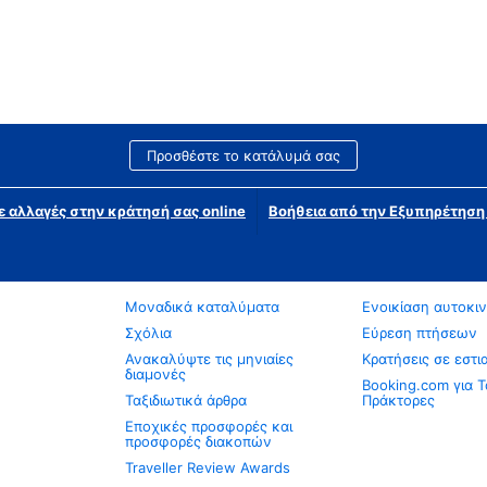
Προσθέστε το κατάλυμά σας
ε αλλαγές στην κράτησή σας online
Βοήθεια από την Εξυπηρέτησ
Μοναδικά καταλύματα
Ενοικίαση αυτοκι
Σχόλια
Εύρεση πτήσεων
Ανακαλύψτε τις μηνιαίες
Κρατήσεις σε εστι
διαμονές
Booking.com για Τ
Ταξιδιωτικά άρθρα
Πράκτορες
Εποχικές προσφορές και
προσφορές διακοπών
Traveller Review Awards