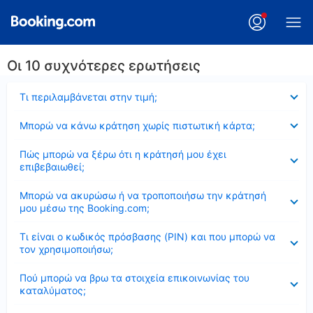
Οι 10 συχνότερες ερωτήσεις
Έκλεισε
Τι περιλαμβάνεται στην τιμή;
Έκλεισε
Μπορώ να κάνω κράτηση χωρίς πιστωτική κάρτα;
Έκλεισε
Πώς μπορώ να ξέρω ότι η κράτησή μου έχει
επιβεβαιωθεί;
Έκλεισε
Μπορώ να ακυρώσω ή να τροποποιήσω την κράτησή
μου μέσω της Booking.com;
Έκλεισε
Τι είναι ο κωδικός πρόσβασης (PIN) και που μπορώ να
τον χρησιμοποιήσω;
Έκλεισε
Πού μπορώ να βρω τα στοιχεία επικοινωνίας του
καταλύματος;
Έκλεισε