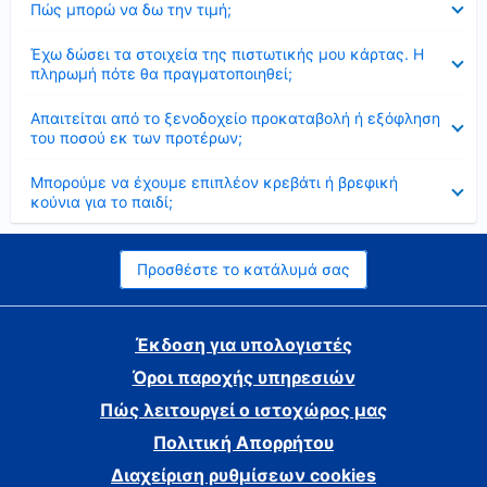
Πώς μπορώ να δω την τιμή;
Έκλεισε
Έχω δώσει τα στοιχεία της πιστωτικής μου κάρτας. Η
πληρωμή πότε θα πραγματοποιηθεί;
Έκλεισε
Απαιτείται από το ξενοδοχείο προκαταβολή ή εξόφληση
του ποσού εκ των προτέρων;
Έκλεισε
Μπορούμε να έχουμε επιπλέον κρεβάτι ή βρεφική
κούνια για το παιδί;
Προσθέστε το κατάλυμά σας
Έκδοση για υπολογιστές
Όροι παροχής υπηρεσιών
Πώς λειτουργεί ο ιστοχώρος μας
Πολιτική Απορρήτου
Διαχείριση ρυθμίσεων cookies