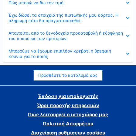
Πώς μπορώ να δω την τιμή;
Έκλεισε
Έχω δώσει τα στοιχεία της πιστωτικής μου κάρτας. Η
πληρωμή πότε θα πραγματοποιηθεί;
Έκλεισε
Απαιτείται από το ξενοδοχείο προκαταβολή ή εξόφληση
του ποσού εκ των προτέρων;
Έκλεισε
Μπορούμε να έχουμε επιπλέον κρεβάτι ή βρεφική
κούνια για το παιδί;
Προσθέστε το κατάλυμά σας
Έκδοση για υπολογιστές
Όροι παροχής υπηρεσιών
Πώς λειτουργεί ο ιστοχώρος μας
Πολιτική Απορρήτου
Διαχείριση ρυθμίσεων cookies