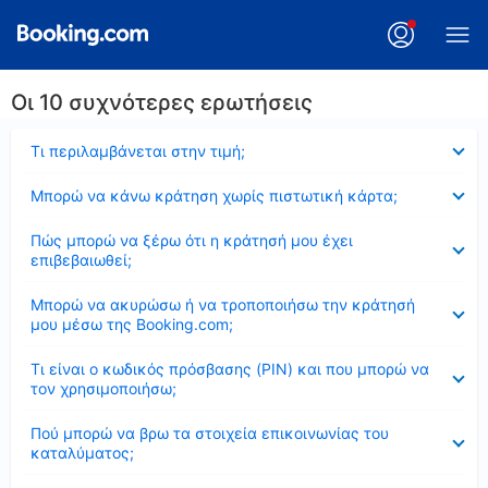
Οι 10 συχνότερες ερωτήσεις
Έκλεισε
Τι περιλαμβάνεται στην τιμή;
Έκλεισε
Μπορώ να κάνω κράτηση χωρίς πιστωτική κάρτα;
Έκλεισε
Πώς μπορώ να ξέρω ότι η κράτησή μου έχει
επιβεβαιωθεί;
Έκλεισε
Μπορώ να ακυρώσω ή να τροποποιήσω την κράτησή
μου μέσω της Booking.com;
Έκλεισε
Τι είναι ο κωδικός πρόσβασης (PIN) και που μπορώ να
τον χρησιμοποιήσω;
Έκλεισε
Πού μπορώ να βρω τα στοιχεία επικοινωνίας του
καταλύματος;
Έκλεισε