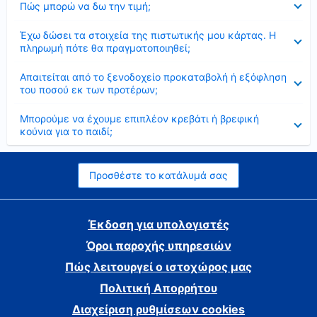
Πώς μπορώ να δω την τιμή;
Έκλεισε
Έχω δώσει τα στοιχεία της πιστωτικής μου κάρτας. Η
πληρωμή πότε θα πραγματοποιηθεί;
Έκλεισε
Απαιτείται από το ξενοδοχείο προκαταβολή ή εξόφληση
του ποσού εκ των προτέρων;
Έκλεισε
Μπορούμε να έχουμε επιπλέον κρεβάτι ή βρεφική
κούνια για το παιδί;
Προσθέστε το κατάλυμά σας
Έκδοση για υπολογιστές
Όροι παροχής υπηρεσιών
Πώς λειτουργεί ο ιστοχώρος μας
Πολιτική Απορρήτου
Διαχείριση ρυθμίσεων cookies