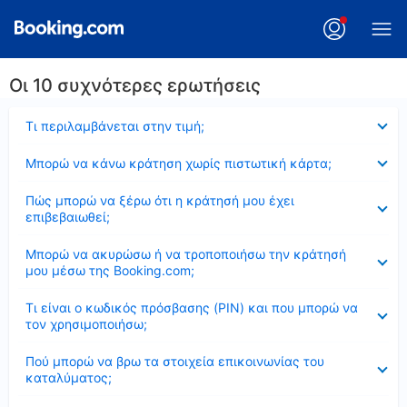
Οι 10 συχνότερες ερωτήσεις
Έκλεισε
Τι περιλαμβάνεται στην τιμή;
Έκλεισε
Μπορώ να κάνω κράτηση χωρίς πιστωτική κάρτα;
Έκλεισε
Πώς μπορώ να ξέρω ότι η κράτησή μου έχει
επιβεβαιωθεί;
Έκλεισε
Μπορώ να ακυρώσω ή να τροποποιήσω την κράτησή
μου μέσω της Booking.com;
Έκλεισε
Τι είναι ο κωδικός πρόσβασης (PIN) και που μπορώ να
τον χρησιμοποιήσω;
Έκλεισε
Πού μπορώ να βρω τα στοιχεία επικοινωνίας του
καταλύματος;
Έκλεισε