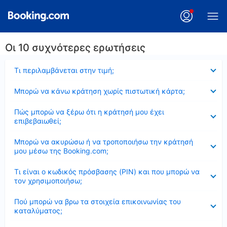
Οι 10 συχνότερες ερωτήσεις
Έκλεισε
Τι περιλαμβάνεται στην τιμή;
Έκλεισε
Μπορώ να κάνω κράτηση χωρίς πιστωτική κάρτα;
Έκλεισε
Πώς μπορώ να ξέρω ότι η κράτησή μου έχει
επιβεβαιωθεί;
Έκλεισε
Μπορώ να ακυρώσω ή να τροποποιήσω την κράτησή
μου μέσω της Booking.com;
Έκλεισε
Τι είναι ο κωδικός πρόσβασης (PIN) και που μπορώ να
τον χρησιμοποιήσω;
Έκλεισε
Πού μπορώ να βρω τα στοιχεία επικοινωνίας του
καταλύματος;
Έκλεισε