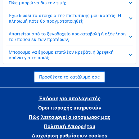
Πώς μπορώ να δω την τιμή;
Έκλεισε
Έχω δώσει τα στοιχεία της πιστωτικής μου κάρτας. Η
πληρωμή πότε θα πραγματοποιηθεί;
Έκλεισε
Απαιτείται από το ξενοδοχείο προκαταβολή ή εξόφληση
του ποσού εκ των προτέρων;
Έκλεισε
Μπορούμε να έχουμε επιπλέον κρεβάτι ή βρεφική
κούνια για το παιδί;
Προσθέστε το κατάλυμά σας
Έκδοση για υπολογιστές
Όροι παροχής υπηρεσιών
Πώς λειτουργεί ο ιστοχώρος μας
Πολιτική Απορρήτου
Διαχείριση ρυθμίσεων cookies