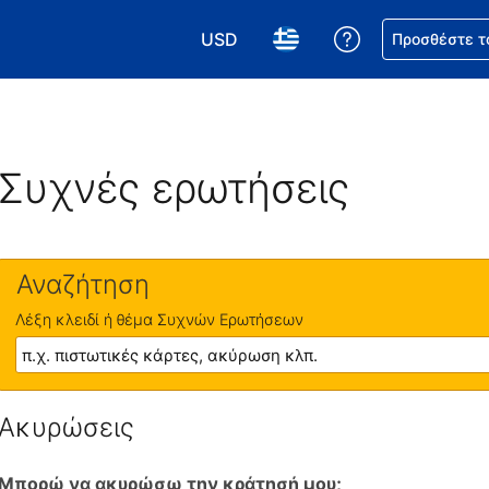
USD
Βοήθεια για τη
Προσθέστε τ
Επιλέξτε το νόμισμά σας. Το τωρι
Επιλέξτε τη γλώσσα σας.
Συχνές ερωτήσεις
Αναζήτηση
Λέξη κλειδί ή θέμα Συχνών Ερωτήσεων
Ακυρώσεις
Μπορώ να ακυρώσω την κράτησή μου;