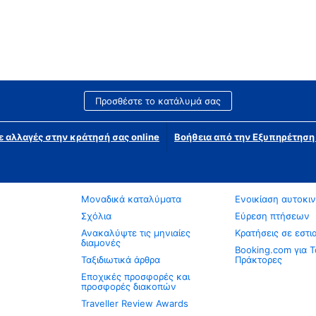
Προσθέστε το κατάλυμά σας
ε αλλαγές στην κράτησή σας online
Βοήθεια από την Εξυπηρέτησ
Μοναδικά καταλύματα
Ενοικίαση αυτοκι
Σχόλια
Εύρεση πτήσεων
Ανακαλύψτε τις μηνιαίες
Κρατήσεις σε εστι
διαμονές
Booking.com για Τ
Ταξιδιωτικά άρθρα
Πράκτορες
Εποχικές προσφορές και
προσφορές διακοπών
Traveller Review Awards