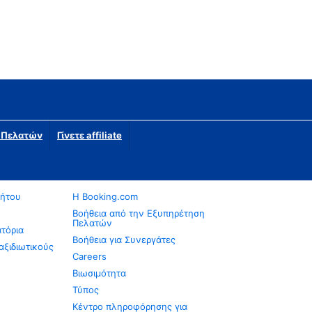
η Πελατών
Γίνετε affiliate
νήτου
Η Booking.com
Βοήθεια από την Εξυπηρέτηση
Πελατών
ατόρια
Βοήθεια για Συνεργάτες
αξιδιωτικούς
Careers
Βιωσιμότητα
Τύπος
Κέντρο πληροφόρησης για