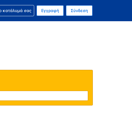
ν κράτησή σας
ο κατάλυμά σας
Εγγραφή
Σύνδεση
νό σας νόμισμα είναι Δολάριο Η.Π.Α.
 Η τωρινή σας γλώσσα είναι τα Ελληνικά