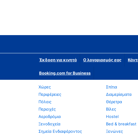
Έκδοση για κινητά
Ο λογαριασμός σας
Κάντ
Booking.com for Business
Χώρες
Σπίτια
Περιφέρειες
Διαμερίσματα
Πόλεις
Θέρετρα
Περιοχές
Βίλες
Αεροδρόμια
Hostel
Ξενοδοχεία
Bed & breakfast
Σημεία Ενδιαφέροντος
Ξενώνες