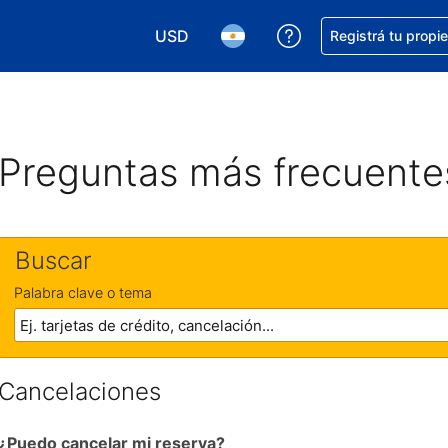
USD
Conseguí ayuda co
Registrá tu propi
Elegir la moneda. Tu moneda actual e
Elegir el idioma. El idioma q
Preguntas más frecuente
Buscar
Palabra clave o tema
Cancelaciones
¿Puedo cancelar mi reserva?