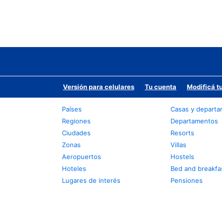
Versión para celulares
Tu cuenta
Modificá t
Países
Casas y depart
Regiones
Departamentos
Ciudades
Resorts
Zonas
Villas
Aeropuertos
Hostels
Hoteles
Bed and breakfa
Lugares de interés
Pensiones