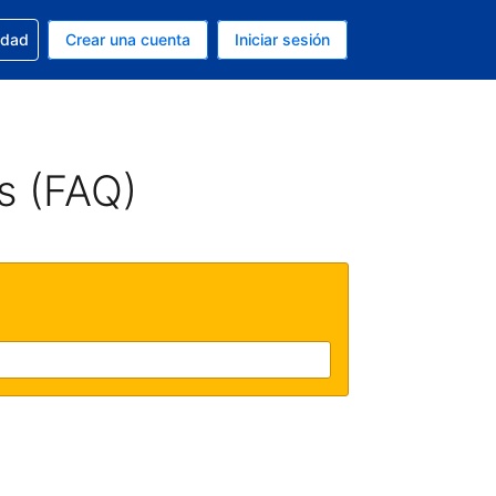
n tu reserva
edad
Crear una cuenta
Iniciar sesión
s Dólar de EEUU
ue estás usando es Español (Argentina)
s (FAQ)