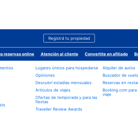
Registrá tu propiedad
us reservas online
Atención al cliente
Convertite en afiliado
B
amentos
Lugares únicos para hospedarse
Alquiler de autos
Opiniones
Buscador de vuel
Descubrí estadías mensuales
Reservas en resta
Artículos de viajes
Booking.com para
viaje
Ofertas de temporada y para las
fiestas
sts
Traveller Review Awards