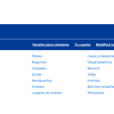
Versión para celulares
Tu cuenta
Modificá t
Países
Casas y depart
Regiones
Departamentos
Ciudades
Resorts
Zonas
Villas
Aeropuertos
Hostels
Hoteles
Bed and breakfa
Lugares de interés
Pensiones