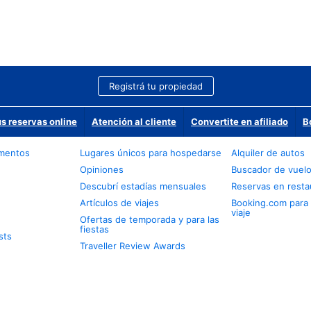
Registrá tu propiedad
us reservas online
Atención al cliente
Convertite en afiliado
B
amentos
Lugares únicos para hospedarse
Alquiler de autos
Opiniones
Buscador de vuel
Descubrí estadías mensuales
Reservas en resta
Artículos de viajes
Booking.com para
viaje
Ofertas de temporada y para las
fiestas
sts
Traveller Review Awards