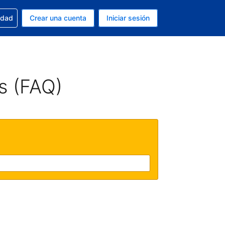
n tu reserva
edad
Crear una cuenta
Iniciar sesión
s Dólar de EEUU
ue estás usando es Español (Argentina)
s (FAQ)