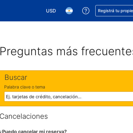
USD
Conseguí ayuda co
Registrá tu propi
Elegir la moneda. Tu moneda actual e
Elegir el idioma. El idioma q
Preguntas más frecuente
Buscar
Palabra clave o tema
Cancelaciones
¿Puedo cancelar mi reserva?