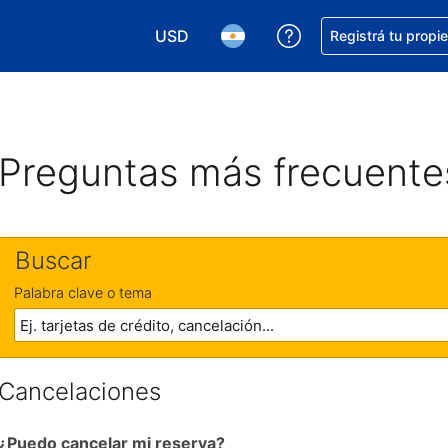
USD
Conseguí ayuda co
Registrá tu propi
Elegir la moneda. Tu moneda actual e
Elegir el idioma. El idioma q
Preguntas más frecuente
Buscar
Palabra clave o tema
Cancelaciones
¿Puedo cancelar mi reserva?