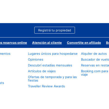
Registrá tu propiedad
us reservas online
Atención al cliente
Convertite en afiliado
B
amentos
Lugares únicos para hospedarse
Alquiler de autos
Opiniones
Buscador de vuel
Descubrí estadías mensuales
Reservas en resta
Artículos de viajes
Booking.com para
viaje
Ofertas de temporada y para las
fiestas
sts
Traveller Review Awards