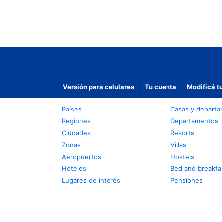
Versión para celulares
Tu cuenta
Modificá t
Países
Casas y depart
Regiones
Departamentos
Ciudades
Resorts
Zonas
Villas
Aeropuertos
Hostels
Hoteles
Bed and breakfa
Lugares de interés
Pensiones