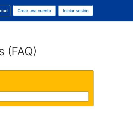
n tu reserva
edad
Crear una cuenta
Iniciar sesión
s Dólar de EEUU
ue estás usando es Español (Argentina)
s (FAQ)