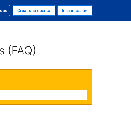
n tu reserva
edad
Crear una cuenta
Iniciar sesión
s Dólar de EEUU
ue estás usando es Español (Argentina)
s (FAQ)