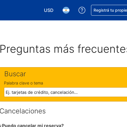
USD
Conseguí ayuda co
Registrá tu propi
Elegir la moneda. Tu moneda actual e
Elegir el idioma. El idioma q
Preguntas más frecuente
Buscar
Palabra clave o tema
Cancelaciones
¿Puedo cancelar mi reserva?