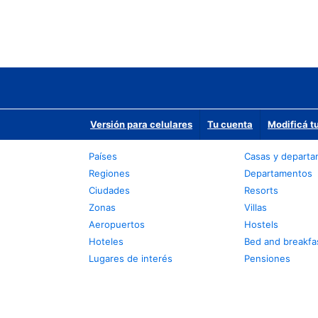
Versión para celulares
Tu cuenta
Modificá t
Países
Casas y depart
Regiones
Departamentos
Ciudades
Resorts
Zonas
Villas
Aeropuertos
Hostels
Hoteles
Bed and breakfa
Lugares de interés
Pensiones