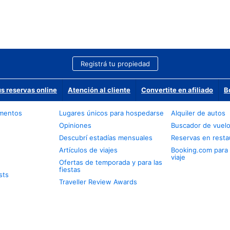
Registrá tu propiedad
us reservas online
Atención al cliente
Convertite en afiliado
B
amentos
Lugares únicos para hospedarse
Alquiler de autos
Opiniones
Buscador de vuel
Descubrí estadías mensuales
Reservas en resta
Artículos de viajes
Booking.com para
viaje
Ofertas de temporada y para las
fiestas
sts
Traveller Review Awards