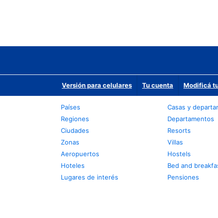
Versión para celulares
Tu cuenta
Modificá t
Países
Casas y depart
Regiones
Departamentos
Ciudades
Resorts
Zonas
Villas
Aeropuertos
Hostels
Hoteles
Bed and breakfa
Lugares de interés
Pensiones