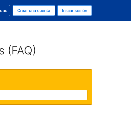
n tu reserva
edad
Crear una cuenta
Iniciar sesión
s Dólar de EEUU
ue estás usando es Español (Argentina)
s (FAQ)