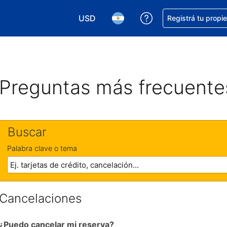
USD
Conseguí ayuda co
Registrá tu propi
Elegir la moneda. Tu moneda actual e
Elegir el idioma. El idioma q
Preguntas más frecuente
Buscar
Palabra clave o tema
Cancelaciones
¿Puedo cancelar mi reserva?