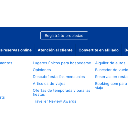
Registrá tu propiedad
us reservas online
Atención al cliente
Convertite en afiliado
B
amentos
Lugares únicos para hospedarse
Alquiler de autos
Opiniones
Buscador de vuel
Descubrí estadías mensuales
Reservas en resta
Artículos de viajes
Booking.com para
viaje
Ofertas de temporada y para las
fiestas
sts
Traveller Review Awards