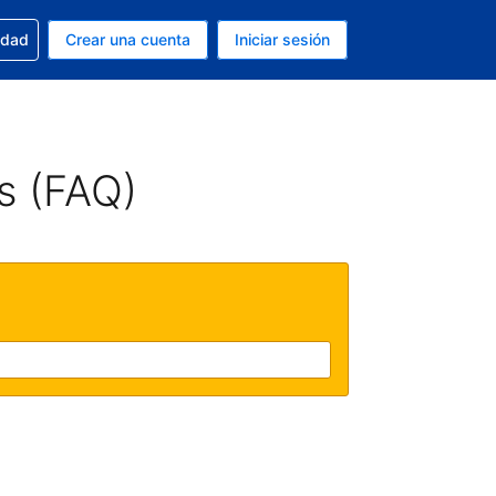
n tu reserva
edad
Crear una cuenta
Iniciar sesión
s Peso argentino
ue estás usando es Español (Argentina)
s (FAQ)