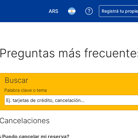
ARS
Conseguí ayuda co
Registrá tu propi
Elegir la moneda. Tu moneda actual e
Elegir el idioma. El idioma q
Preguntas más frecuente
Buscar
Palabra clave o tema
Cancelaciones
¿Puedo cancelar mi reserva?