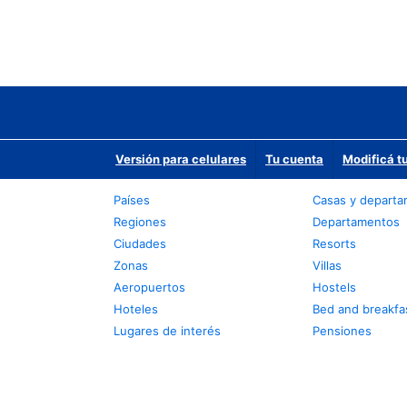
Versión para celulares
Tu cuenta
Modificá t
Países
Casas y depart
Regiones
Departamentos
Ciudades
Resorts
Zonas
Villas
Aeropuertos
Hostels
Hoteles
Bed and breakfa
Lugares de interés
Pensiones