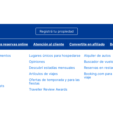
Registrá tu propiedad
us reservas online
Atención al cliente
Convertite en afiliado
B
amentos
Lugares únicos para hospedarse
Alquiler de autos
Opiniones
Buscador de vuel
Descubrí estadías mensuales
Reservas en resta
Artículos de viajes
Booking.com para
viaje
Ofertas de temporada y para las
fiestas
sts
Traveller Review Awards