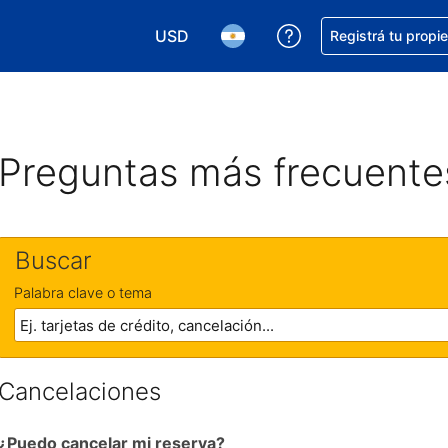
USD
Conseguí ayuda co
Registrá tu propi
Elegir la moneda. Tu moneda actual e
Elegir el idioma. El idioma q
Preguntas más frecuente
Buscar
Palabra clave o tema
Cancelaciones
¿Puedo cancelar mi reserva?