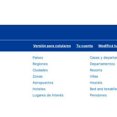
Versión para celulares
Tu cuenta
Modificá t
Países
Casas y depart
Regiones
Departamentos
Ciudades
Resorts
Zonas
Villas
Aeropuertos
Hostels
Hoteles
Bed and breakfa
Lugares de interés
Pensiones