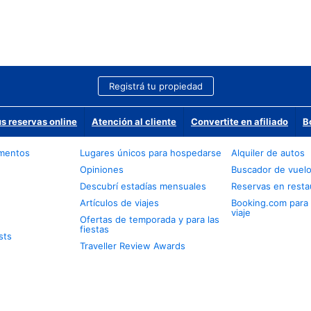
Registrá tu propiedad
us reservas online
Atención al cliente
Convertite en afiliado
B
amentos
Lugares únicos para hospedarse
Alquiler de autos
Opiniones
Buscador de vuel
Descubrí estadías mensuales
Reservas en resta
Artículos de viajes
Booking.com para
viaje
Ofertas de temporada y para las
fiestas
sts
Traveller Review Awards