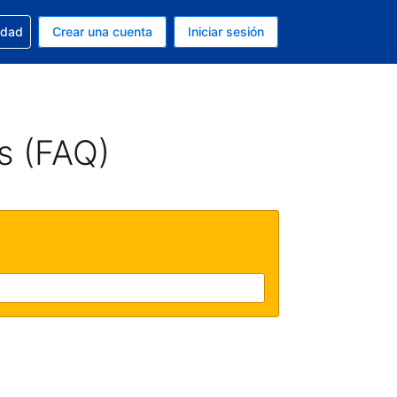
n tu reserva
edad
Crear una cuenta
Iniciar sesión
s Dólar de EEUU
ue estás usando es Español (Argentina)
s (FAQ)