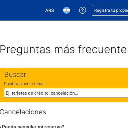
ARS
Conseguí ayuda co
Registrá tu propi
Elegir la moneda. Tu moneda actual e
Elegir el idioma. El idioma q
Preguntas más frecuente
Buscar
Palabra clave o tema
Cancelaciones
¿Puedo cancelar mi reserva?