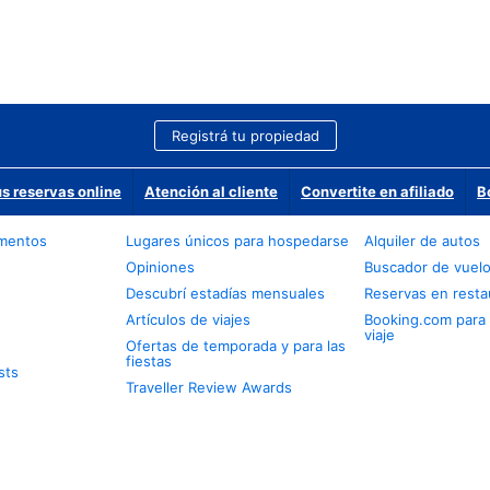
Registrá tu propiedad
us reservas online
Atención al cliente
Convertite en afiliado
B
amentos
Lugares únicos para hospedarse
Alquiler de autos
Opiniones
Buscador de vuel
Descubrí estadías mensuales
Reservas en resta
Artículos de viajes
Booking.com para
viaje
Ofertas de temporada y para las
fiestas
sts
Traveller Review Awards