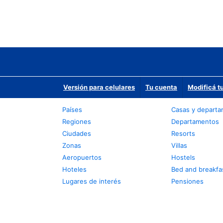
Versión para celulares
Tu cuenta
Modificá t
Países
Casas y depart
Regiones
Departamentos
Ciudades
Resorts
Zonas
Villas
Aeropuertos
Hostels
Hoteles
Bed and breakfa
Lugares de interés
Pensiones