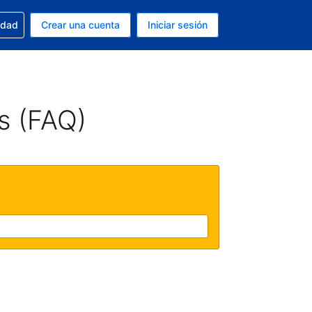
n tu reserva
edad
Crear una cuenta
Iniciar sesión
s Peso argentino
ue estás usando es Español (Argentina)
s (FAQ)